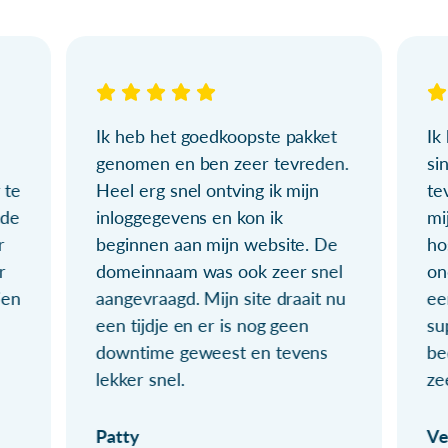
Ik heb het goedkoopste pakket
Ik
genomen en ben zeer tevreden.
si
 te
Heel erg snel ontving ik mijn
te
ude
inloggegevens en kon ik
mi
r
beginnen aan mijn website. De
ho
r
domeinnaam was ook zeer snel
on
ien
aangevraagd. Mijn site draait nu
ee
een tijdje en er is nog geen
su
downtime geweest en tevens
be
lekker snel.
ze
Patty
Ve