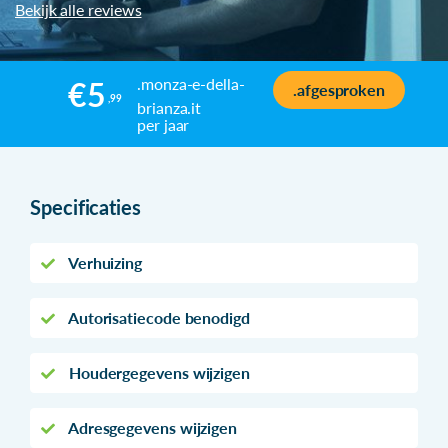
Bekijk alle reviews
.monza-e-della-
€5
.afgesproken
,99
brianza.it
per jaar
Specificaties
Verhuizing
Autorisatiecode benodigd
Houdergegevens wijzigen
Adresgegevens wijzigen