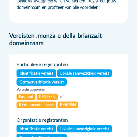
lokale aanwezigheid willen versterken. Registreer jouw
domeinnaam en profiteer van alle voordelen!
Vereisten
.
monza-e-della-brianza.it-
domeinnaam
Particuliere registranten
Identificatie vereist
Lokale aanwezigheid vereist
Contactverificatie vereist
Vereiste gegevens:
Paspoort
BSN/SSN
of
ID-documentnummer
BSN/SSN
Organisatie registranten
Identificatie vereist
Lokale aanwezigheid vereist