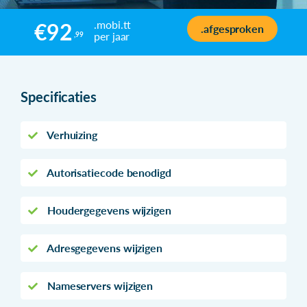
.mobi.tt
€92
.afgesproken
per jaar
,99
Specificaties
Verhuizing
Autorisatiecode benodigd
Houdergegevens wijzigen
Adresgegevens wijzigen
Nameservers wijzigen