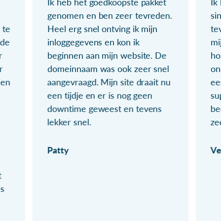
Ik heb het goedkoopste pakket
Ik
genomen en ben zeer tevreden.
si
 te
Heel erg snel ontving ik mijn
te
ude
inloggegevens en kon ik
mi
r
beginnen aan mijn website. De
ho
r
domeinnaam was ook zeer snel
on
ien
aangevraagd. Mijn site draait nu
ee
een tijdje en er is nog geen
su
downtime geweest en tevens
be
lekker snel.
ze
Patty
Ve
t
ls