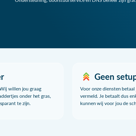
r
Geen setu
Wij willen jou graag
Voor onze diensten betaal j
ddertjes onder het gras,
vermeld. Je betaalt dus en
parant te zijn.
kunnen wij voor jou de sc