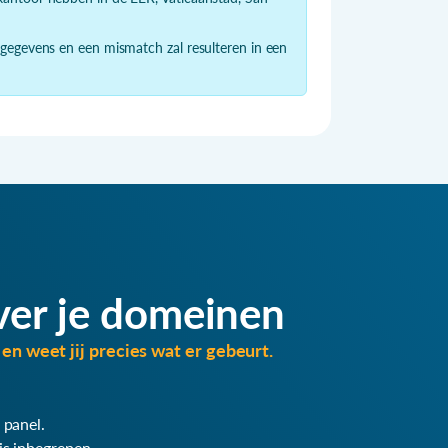
 gegevens en een mismatch zal resulteren in een
ver je domeinen
en weet jij precies wat er gebeurt.
 panel.
is inbegrepen.