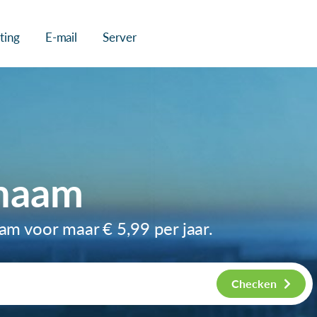
ting
E-mail
Server
nnaam
naam voor maar
€ 5,99
per jaar.
Checken