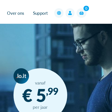
0
Over ons
Support
lo.it
vanaf
€ 5
,99
per jaar