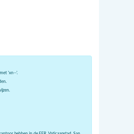
et 'xn--'.
den.
jzen.
dkantoor hebben in de EER, Vaticaanstad, San