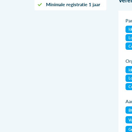
Minimale registratie 1 jaar
Par
Id
Lo
Co
Org
Id
Lo
Co
Aan
B
Vo
Ge