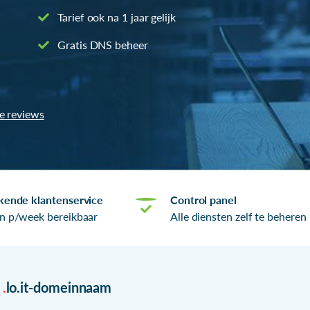
Tarief ook na 1 jaar gelijk
Gratis DNS beheer
le reviews
kende klantenservice
Control panel
n p/week bereikbaar
Alle diensten zelf te beheren
r
.
lo.it-domeinnaam