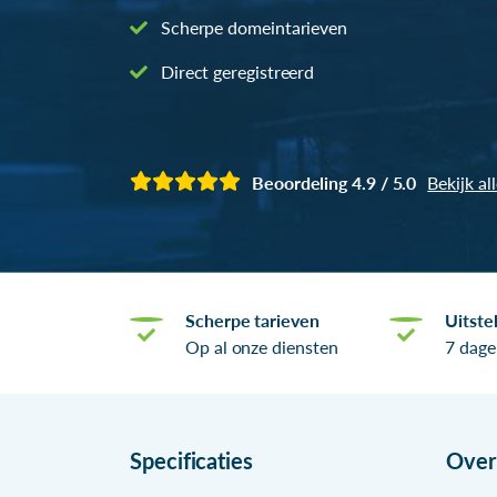
Scherpe domeintarieven
Direct geregistreerd
Beoordeling 4.9 / 5.0
Bekijk al
Scherpe tarieven
Uitste
Op al onze diensten
7 dage
Specificaties
Ove