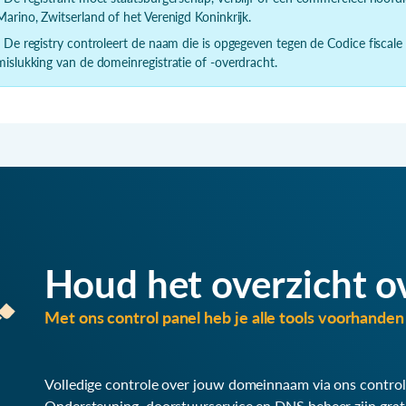
Marino, Zwitserland of het Verenigd Koninkrijk.
- De registry controleert de naam die is opgegeven tegen de Codice fiscale
mislukking van de domeinregistratie of -overdracht.
Houd het overzicht o
Met ons control panel heb je alle tools voorhanden 
Volledige controle over jouw domeinnaam via ons control
Ondersteuning, doorstuurservice en DNS beheer zijn grat