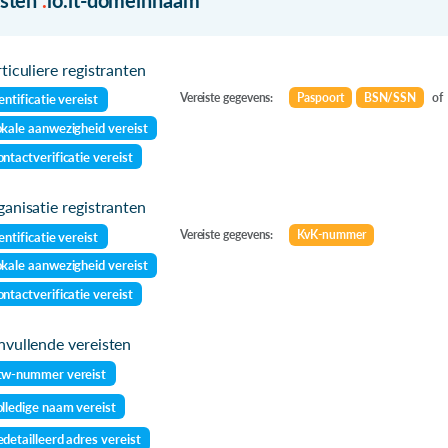
ticuliere registranten
Vereiste gegevens:
Paspoort
BSN/SSN
of
entificatie vereist
kale aanwezigheid vereist
ntactverificatie vereist
anisatie registranten
Vereiste gegevens:
KvK-nummer
entificatie vereist
kale aanwezigheid vereist
ntactverificatie vereist
vullende vereisten
tw-nummer vereist
lledige naam vereist
detailleerd adres vereist