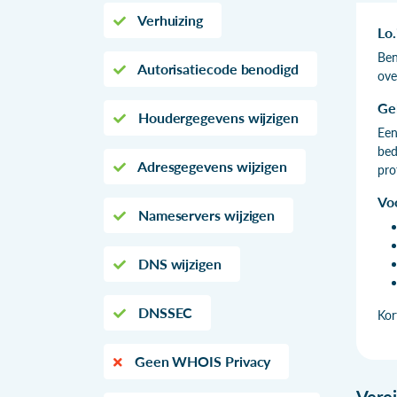
Verhuizing
Lo
Ben
Autorisatiecode benodigd
ove
Ge
Houdergegevens wijzigen
Een
bed
Adresgegevens wijzigen
pro
Vo
Nameservers wijzigen
DNS wijzigen
DNSSEC
Kor
Geen WHOIS Privacy
Vere