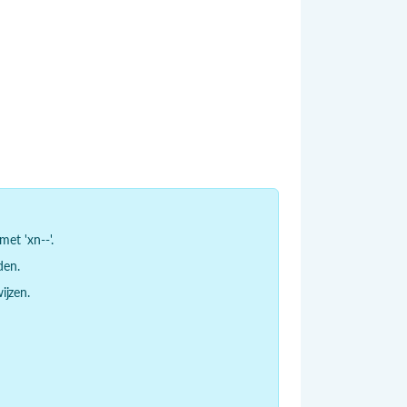
et 'xn--'.
den.
jzen.