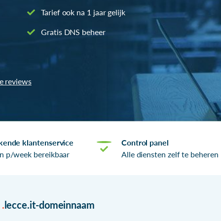
Tarief ook na 1 jaar gelijk
Gratis DNS beheer
le reviews
kende klantenservice
Control panel
n p/week bereikbaar
Alle diensten zelf te beheren
r
.
lecce.it-domeinnaam