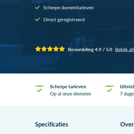
Scherpe domeintarieven
Direct geregistreerd
Beoordeling 4.9 / 5.0
Bekijk al
Scherpe tarieven
Uitste
Op al onze diensten
7 dage
Specificaties
Ove