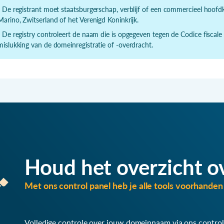
- De registrant moet staatsburgerschap, verblijf of een commercieel hoof
Marino, Zwitserland of het Verenigd Koninkrijk.
- De registry controleert de naam die is opgegeven tegen de Codice fiscale
mislukking van de domeinregistratie of -overdracht.
Houd het overzicht o
Met ons control panel heb je alle tools voorhanden 
Volledige controle over jouw domeinnaam via ons control