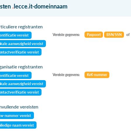
isten
.
lecce.it-domeinnaam
ticuliere registranten
Vereiste gegevens:
Paspoort
BSN/SSN
of
entificatie vereist
kale aanwezigheid vereist
ntactverificatie vereist
anisatie registranten
Vereiste gegevens:
KvK-nummer
entificatie vereist
kale aanwezigheid vereist
ntactverificatie vereist
vullende vereisten
tw-nummer vereist
lledige naam vereist