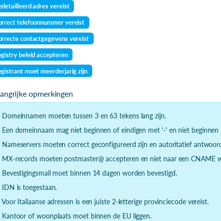
detailleerd adres vereist
rrect telefoonnummer vereist
rrecte contactgegevens vereist
gistry beleid accepteren
gistrant moet meerderjarig zijn
langrijke opmerkingen
- Domeinnamen moeten tussen 3 en 63 tekens lang zijn.
- Een domeinnaam mag niet beginnen of eindigen met '-' en niet beginnen m
- Nameservers moeten correct geconfigureerd zijn en autoritatief antwoor
- MX-records moeten postmaster@ accepteren en niet naar een CNAME wi
- Bevestigingsmail moet binnen 14 dagen worden bevestigd.
- IDN is toegestaan.
- Voor Italiaanse adressen is een juiste 2-letterige provinciecode vereist.
- Kantoor of woonplaats moet binnen de EU liggen.