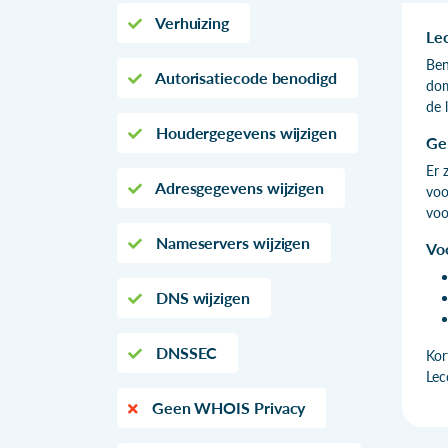
Verhuizing
Le
Ben
Autorisatiecode benodigd
dom
de 
Houdergegevens wijzigen
Ge
Er 
Adresgegevens wijzigen
voo
voo
Nameservers wijzigen
Vo
DNS wijzigen
DNSSEC
Kor
Lec
Geen WHOIS Privacy