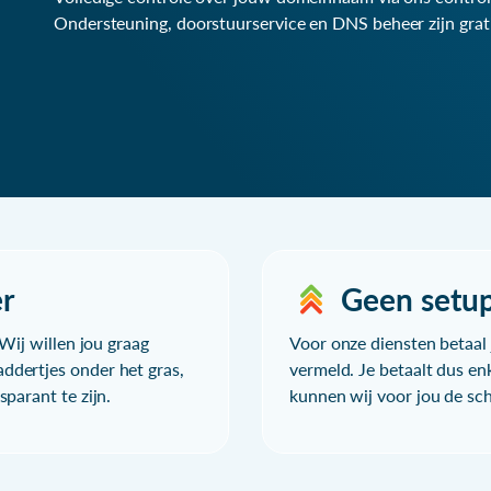
Ondersteuning, doorstuurservice en DNS beheer zijn grat
r
Geen setu
Wij willen jou graag
Voor onze diensten betaal j
ddertjes onder het gras,
vermeld. Je betaalt dus en
parant te zijn.
kunnen wij voor jou de sc