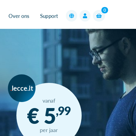
0
Over ons
Support
lecce.it
vanaf
€ 5
,99
per jaar