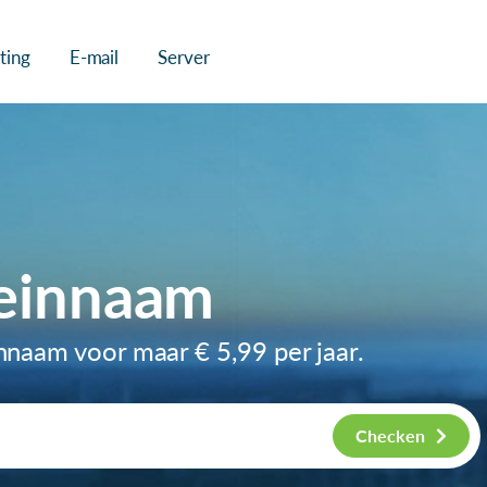
ting
E-mail
Server
meinnaam
einnaam voor maar
€ 5,99
per jaar.
Checken