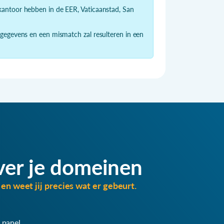
dkantoor hebben in de EER, Vaticaanstad, San
 gegevens en een mismatch zal resulteren in een
ver je domeinen
en weet jij precies wat er gebeurt.
 panel.