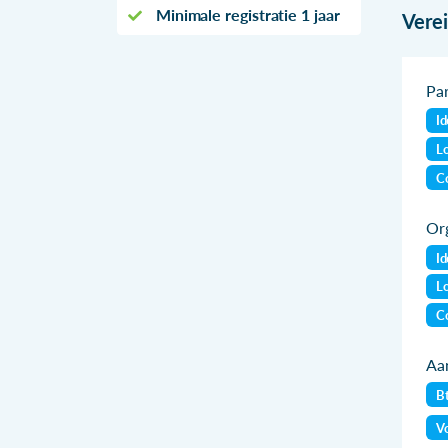
Minimale registratie 1 jaar
Vere
Par
Id
Lo
Co
Org
Id
Lo
Co
Aan
B
Vo