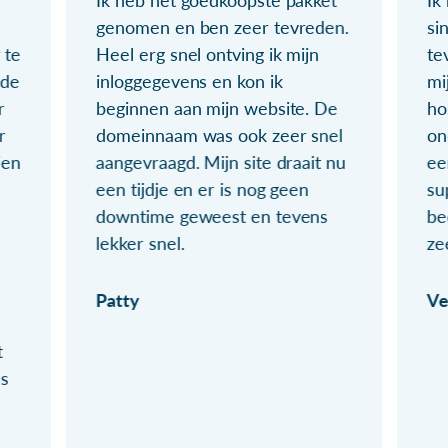
Ik heb het goedkoopste pakket
Ik
genomen en ben zeer tevreden.
si
 te
Heel erg snel ontving ik mijn
te
ude
inloggegevens en kon ik
mi
r
beginnen aan mijn website. De
ho
r
domeinnaam was ook zeer snel
on
ien
aangevraagd. Mijn site draait nu
ee
een tijdje en er is nog geen
su
downtime geweest en tevens
be
lekker snel.
ze
Patty
Ve
t
ls