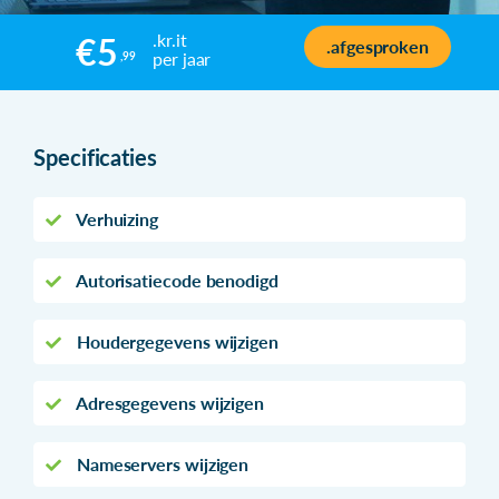
.kr.it
€5
.afgesproken
per jaar
,99
Specificaties
Verhuizing
Autorisatiecode benodigd
Houdergegevens wijzigen
Adresgegevens wijzigen
Nameservers wijzigen