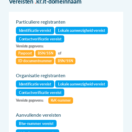
Vereisten
.
kr.it-domeinnaam
Particuliere registranten
Identificatie vereist
Lokale aanwezigheid vereist
Contactverificatie vereist
Vereiste gegevens:
Paspoort
BSN/SSN
of
ID-documentnummer
BSN/SSN
Organisatie registranten
Identificatie vereist
Lokale aanwezigheid vereist
Contactverificatie vereist
Vereiste gegevens:
KvK-nummer
Aanvullende vereisten
Btw-nummer vereist