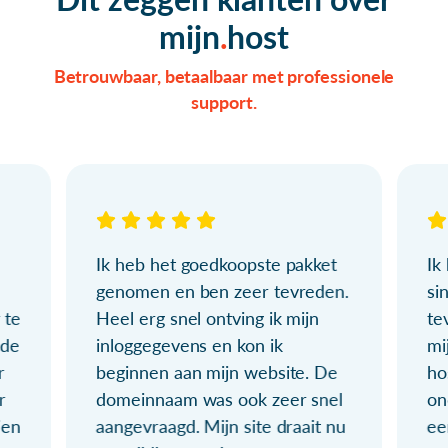
mijn
host
Betrouwbaar, betaalbaar met professionele
support.
Ik heb het goedkoopste pakket
Ik
genomen en ben zeer tevreden.
si
 te
Heel erg snel ontving ik mijn
te
ude
inloggegevens en kon ik
mi
r
beginnen aan mijn website. De
ho
r
domeinnaam was ook zeer snel
on
ien
aangevraagd. Mijn site draait nu
ee