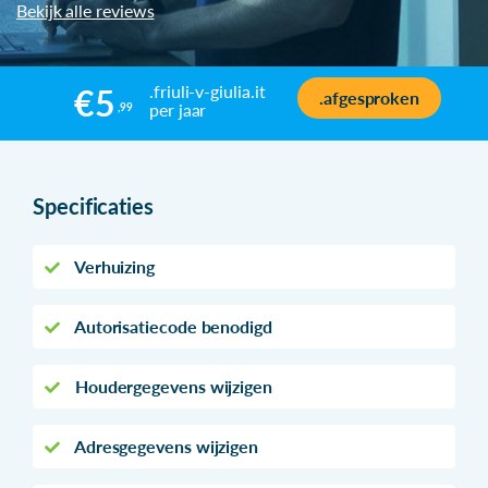
Bekijk alle reviews
.friuli-v-giulia.it
€5
.afgesproken
per jaar
,99
Specificaties
Verhuizing
Autorisatiecode benodigd
Houdergegevens wijzigen
Adresgegevens wijzigen