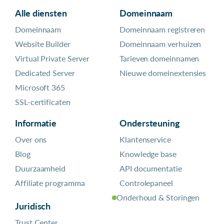
Alle diensten
Domeinnaam
Domeinnaam
Domeinnaam registreren
Website Builder
Domeinnaam verhuizen
Virtual Private Server
Tarieven domeinnamen
Dedicated Server
Nieuwe domeinextensies
Microsoft 365
SSL-certificaten
Informatie
Ondersteuning
Over ons
Klantenservice
Blog
Knowledge base
Duurzaamheid
API documentatie
Affiliate programma
Controlepaneel
Onderhoud & Storingen
Juridisch
Trust Center