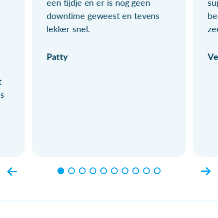
een tijdje en er is nog geen
su
downtime geweest en tevens
be
lekker snel.
ze
Patty
Ve
t
ls