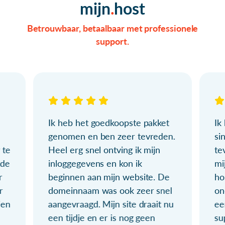
mijn
host
Betrouwbaar, betaalbaar met professionele
support.
Ik heb het goedkoopste pakket
Ik
genomen en ben zeer tevreden.
si
 te
Heel erg snel ontving ik mijn
te
ude
inloggegevens en kon ik
mi
r
beginnen aan mijn website. De
ho
r
domeinnaam was ook zeer snel
on
ien
aangevraagd. Mijn site draait nu
ee
een tijdje en er is nog geen
su