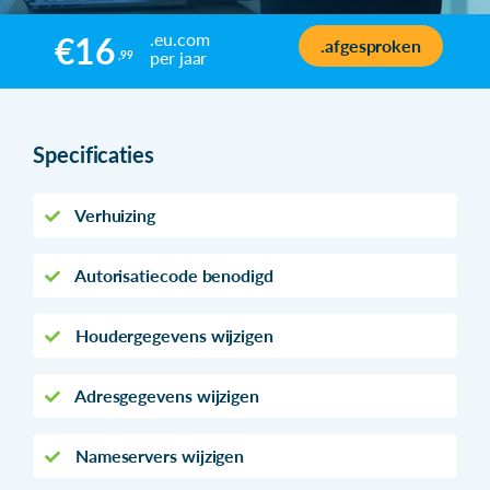
.eu.com
€16
.afgesproken
per jaar
,99
Specificaties
Verhuizing
Autorisatiecode benodigd
Houdergegevens wijzigen
Adresgegevens wijzigen
Nameservers wijzigen