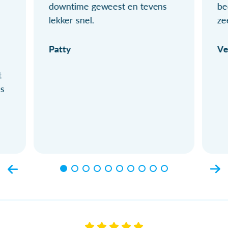
downtime geweest en tevens
be
lekker snel.
ze
Patty
Ve
t
ls