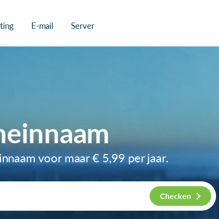
ting
E-mail
Server
meinnaam
einnaam voor maar
€ 5,99
per jaar.
Checken