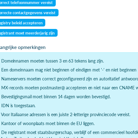
rrect telefoonnummer vereist
rrecte contactgegevens vereist
gistry beleid accepteren
gistrant moet meerderjarig zijn
langrijke opmerkingen
- Domeinnamen moeten tussen 3 en 63 tekens lang zijn.
- Een domeinnaam mag niet beginnen of eindigen met '-' en niet beginnen m
- Nameservers moeten correct geconfigureerd zijn en autoritatief antwoor
- MX-records moeten postmaster@ accepteren en niet naar een CNAME wi
- Bevestigingsmail moet binnen 14 dagen worden bevestigd.
- IDN is toegestaan.
- Voor Italiaanse adressen is een juiste 2-letterige provinciecode vereist.
- Kantoor of woonplaats moet binnen de EU liggen.
- De registrant moet staatsburgerschap, verblijf of een commercieel hoof