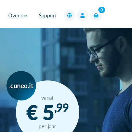
0
Over ons
Support
cuneo.it
vanaf
€ 5
,99
per jaar