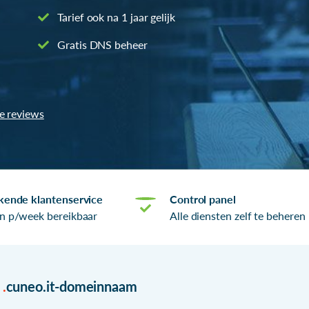
Tarief ook na 1 jaar gelijk
Gratis DNS beheer
le reviews
kende klantenservice
Control panel
n p/week bereikbaar
Alle diensten zelf te beheren
r
.
cuneo.it-domeinnaam