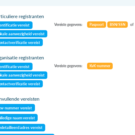
ticuliere registranten
Vereiste gegevens:
Paspoort
BSN/SSN
of
entificatie vereist
kale aanwezigheid vereist
ntactverificatie vereist
anisatie registranten
Vereiste gegevens:
KvK-nummer
entificatie vereist
kale aanwezigheid vereist
ntactverificatie vereist
vullende vereisten
tw-nummer vereist
lledige naam vereist
detailleerd adres vereist