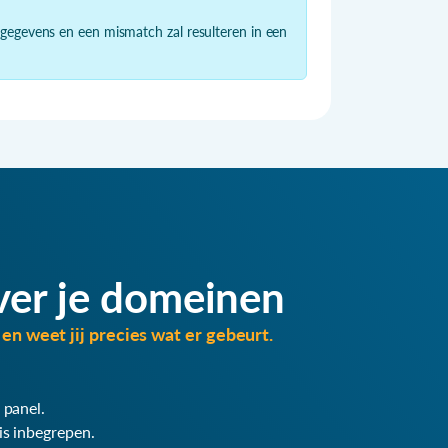
 gegevens en een mismatch zal resulteren in een
ver je domeinen
en weet jij precies wat er gebeurt.
 panel.
is inbegrepen.