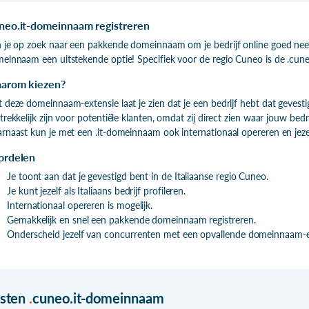
neo.it-domeinnaam registreren
 je op zoek naar een pakkende domeinnaam om je bedrijf online goed neer t
einnaam een uitstekende optie! Specifiek voor de regio Cuneo is de .cune
arom kiezen?
 deze domeinnaam-extensie laat je zien dat je een bedrijf hebt dat gevestig
trekkelijk zijn voor potentiële klanten, omdat zij direct zien waar jouw bedri
rnaast kun je met een .it-domeinnaam ook internationaal opereren en jezelf a
ordelen
Je toont aan dat je gevestigd bent in de Italiaanse regio Cuneo.
Je kunt jezelf als Italiaans bedrijf profileren.
Internationaal opereren is mogelijk.
Gemakkelijk en snel een pakkende domeinnaam registreren.
Onderscheid jezelf van concurrenten met een opvallende domeinnaam-e
isten
.
cuneo.it-domeinnaam