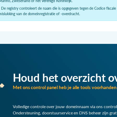
Marino, Zwitserland of het Verenigd Koninkrijk.
- De registry controleert de naam die is opgegeven tegen de Codice fiscale
mislukking van de domeinregistratie of -overdracht.
Houd het overzicht o
Met ons control panel heb je alle tools voorhanden 
Volledige controle over jouw domeinnaam via ons control
Ondersteuning, doorstuurservice en DNS beheer zijn grat