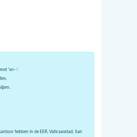
et 'xn--'.
den.
jzen.
dkantoor hebben in de EER, Vaticaanstad, San