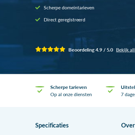
Scherpe domeintarieven
Direct geregistreerd
Beoordeling 4.9 / 5.0
Bekijk al
Scherpe tarieven
Uitste
Op al onze diensten
7 dage
Specificaties
Ove