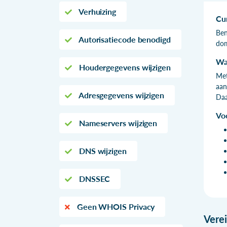
Verhuizing
Cu
Ben
Autorisatiecode benodigd
dom
Wa
Houdergegevens wijzigen
Met
aan
Adresgegevens wijzigen
Daa
Vo
Nameservers wijzigen
DNS wijzigen
DNSSEC
Geen WHOIS Privacy
Vere