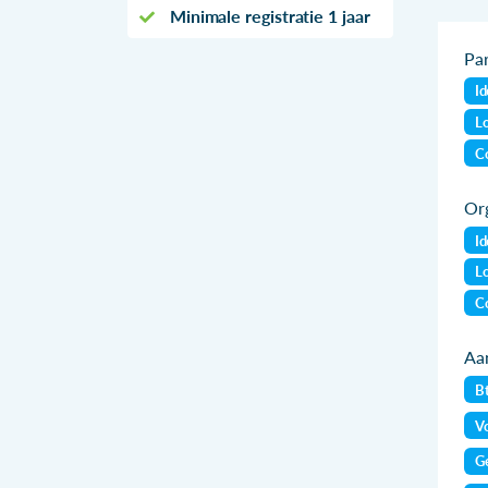
Minimale registratie 1 jaar
Par
Id
Lo
Co
Org
Id
Lo
Co
Aan
B
Vo
Ge