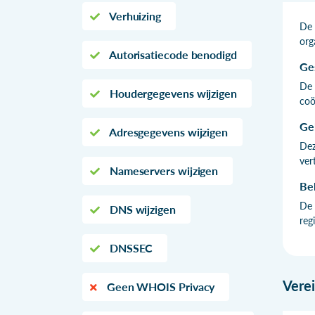
Verhuizing
De 
org
Autorisatiecode benodigd
Ge
De 
Houdergegevens wijzigen
coö
Ge
Adresgegevens wijzigen
Dez
ver
Nameservers wijzigen
Be
De 
DNS wijzigen
reg
DNSSEC
Vere
Geen WHOIS Privacy