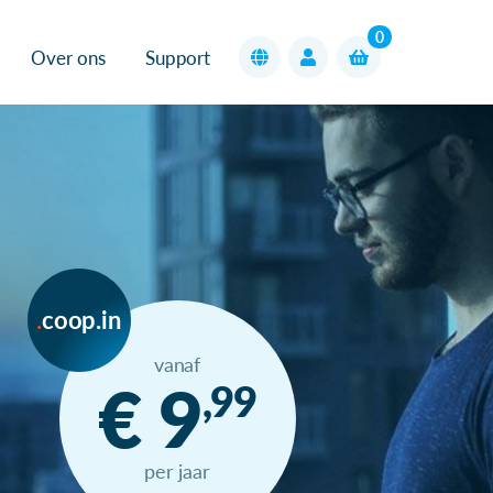
0
Over ons
Support
coop.in
vanaf
€ 9
,99
per jaar