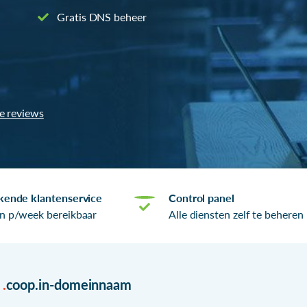
Gratis DNS beheer
le reviews
kende klantenservice
Control panel
n p/week bereikbaar
Alle diensten zelf te beheren
r
.
coop.in-domeinnaam