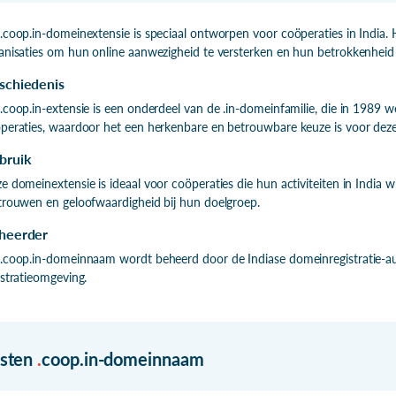
.coop.in-domeinextensie is speciaal ontworpen voor coöperaties in India.
anisaties om hun online aanwezigheid te versterken en hun betrokkenheid
schiedenis
.coop.in-extensie is een onderdeel van de .in-domeinfamilie, die in 1989 we
peraties, waardoor het een herkenbare en betrouwbare keuze is voor deze 
bruik
e domeinextensie is ideaal voor coöperaties die hun activiteiten in India
trouwen en geloofwaardigheid bij hun doelgroep.
heerder
.coop.in-domeinnaam wordt beheerd door de Indiase domeinregistratie-autori
istratieomgeving.
isten
.
coop.in-domeinnaam