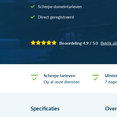
Scherpe domeintarieven
Direct geregistreerd
Beoordeling 4.9 / 5.0
Bekijk al
Scherpe tarieven
Uitste
Op al onze diensten
7 dage
Specificaties
Ove