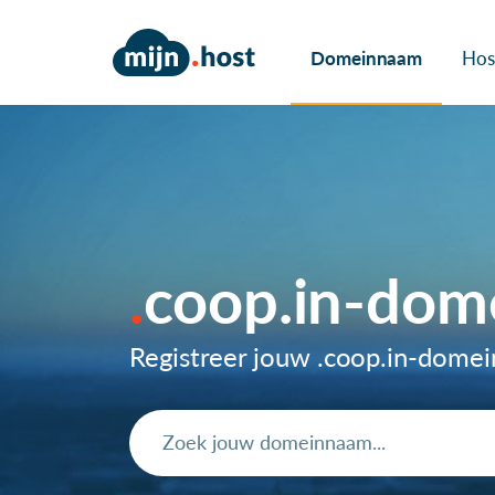
Domeinnaam
Hos
coop.in-do
Registreer jouw .coop.in-dome