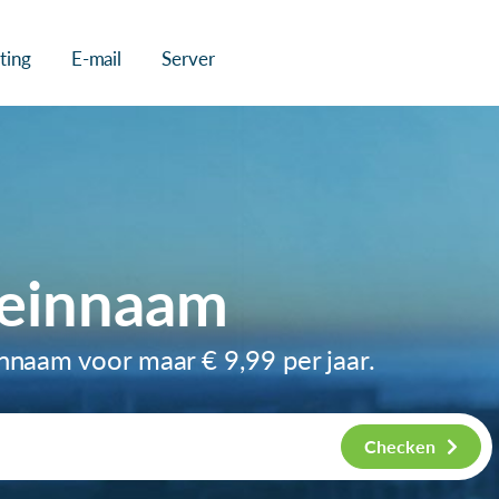
ting
E-mail
Server
meinnaam
innaam voor maar
€ 9,99
per jaar.
Checken