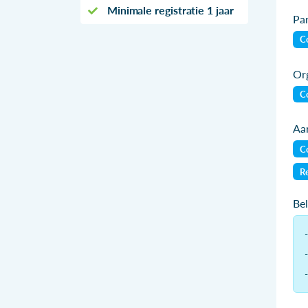
Minimale registratie 1 jaar
Par
Co
Org
Co
Aan
Co
Re
Be