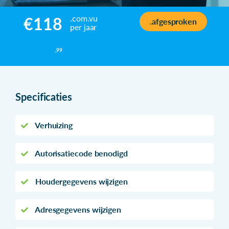
.com.vu
€118
.afgesproken
per jaar
,99
Specificaties
Verhuizing
Autorisatiecode benodigd
Houdergegevens wijzigen
Adresgegevens wijzigen