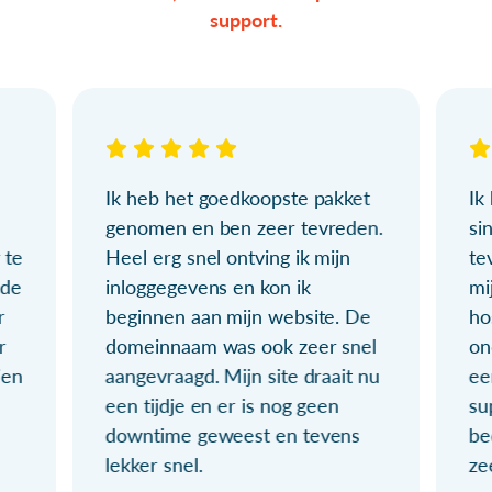
support.
Ik heb het goedkoopste pakket
Ik
genomen en ben zeer tevreden.
si
 te
Heel erg snel ontving ik mijn
te
ude
inloggegevens en kon ik
mi
r
beginnen aan mijn website. De
ho
r
domeinnaam was ook zeer snel
on
ien
aangevraagd. Mijn site draait nu
ee
een tijdje en er is nog geen
su
downtime geweest en tevens
be
lekker snel.
ze