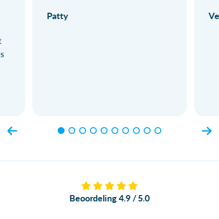
Patty
Ve
t
ls
Beoordeling 4.9 / 5.0