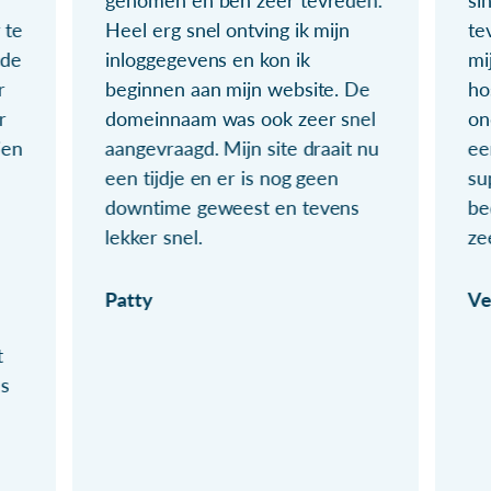
genomen en ben zeer tevreden.
si
 te
Heel erg snel ontving ik mijn
te
ude
inloggegevens en kon ik
mi
r
beginnen aan mijn website. De
ho
r
domeinnaam was ook zeer snel
on
ien
aangevraagd. Mijn site draait nu
ee
een tijdje en er is nog geen
su
downtime geweest en tevens
be
lekker snel.
ze
Patty
Ve
t
ls