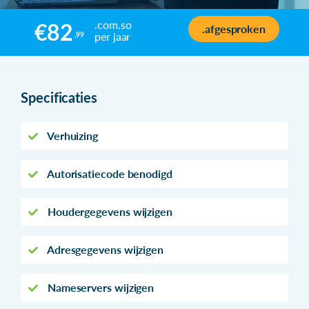
.com.so
€82
.afgesproken
per jaar
,99
Specificaties
Verhuizing
Autorisatiecode benodigd
Houdergegevens wijzigen
Adresgegevens wijzigen
Nameservers wijzigen