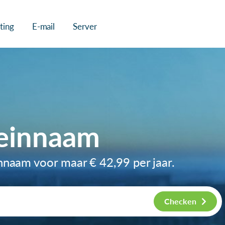
ting
E-mail
Server
einnaam
innaam voor maar
€ 42,99
per jaar.
Checken