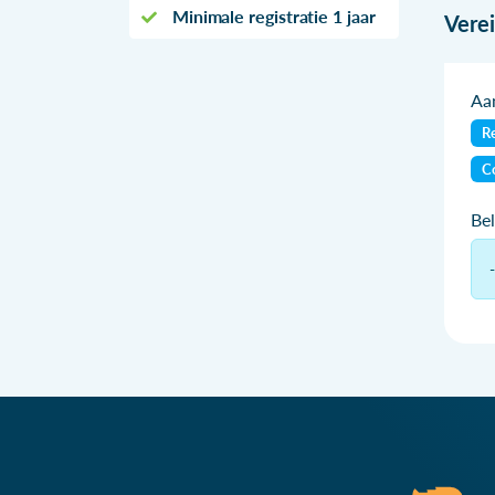
Minimale registratie 1 jaar
Vere
Aan
Re
C
Be