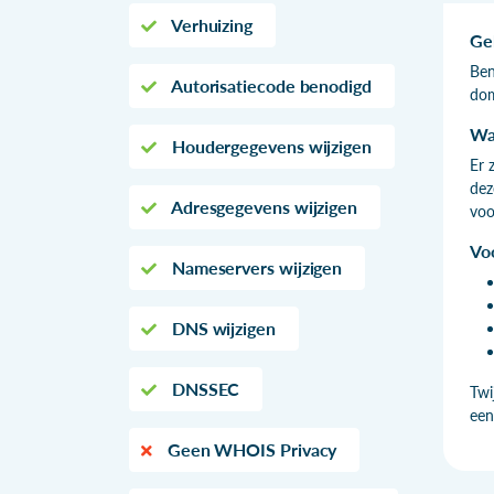
Verhuizing
Ge
Ben
Autorisatiecode benodigd
dom
Wa
Houdergegevens wijzigen
Er 
dez
Adresgegevens wijzigen
voo
Vo
Nameservers wijzigen
DNS wijzigen
DNSSEC
Twi
een
Geen WHOIS Privacy