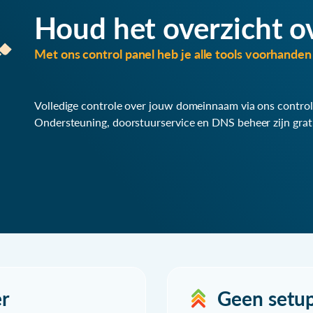
Houd het overzicht o
Met ons control panel heb je alle tools voorhanden 
Volledige controle over jouw domeinnaam via ons control
Ondersteuning, doorstuurservice en DNS beheer zijn grat
r
Geen setu