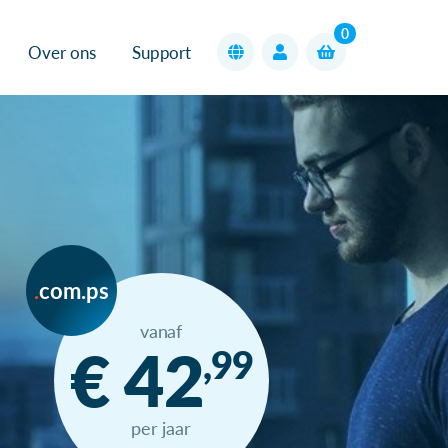
0
Over ons
Support
com.ps
vanaf
€ 42
,99
per jaar