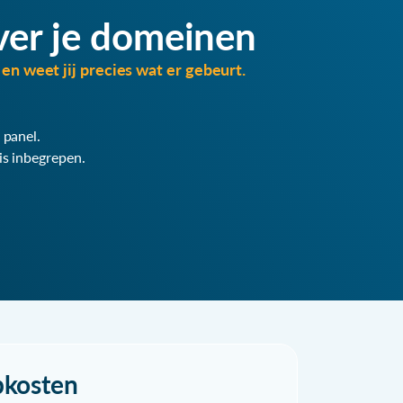
ver je domeinen
en weet jij precies wat er gebeurt.
 panel.
is inbegrepen.
pkosten