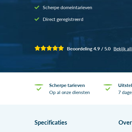
Scherpe domeintarieven
Direct geregistreerd
Beoordeling 4.9 / 5.0
Bekijk al
Scherpe tarieven
Uitste
Op al onze diensten
7 dage
Specificaties
Ove