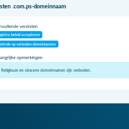
isten
.
com.ps-domeinnaam
vullende vereisten
gistry beleid accepteren
ontrole op verboden domeinnamen
langrijke opmerkingen
- Religieuze en obscene domeinnamen zijn verboden.