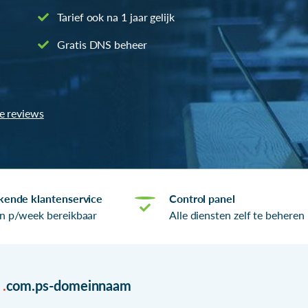
Tarief ook na 1 jaar gelijk
Gratis DNS beheer
le reviews
kende klantenservice
Control panel
n p/week bereikbaar
Alle diensten zelf te beheren
r
.
com.ps-domeinnaam