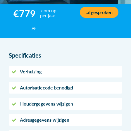
.com.np
€779
.afgesproken
per jaar
,99
Specificaties
Verhuizing
Autorisatiecode benodigd
Houdergegevens wijzigen
Adresgegevens wijzigen