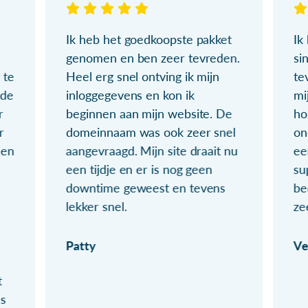
Ik heb het goedkoopste pakket
Ik
genomen en ben zeer tevreden.
si
 te
Heel erg snel ontving ik mijn
te
ude
inloggegevens en kon ik
mi
r
beginnen aan mijn website. De
ho
r
domeinnaam was ook zeer snel
on
ien
aangevraagd. Mijn site draait nu
ee
een tijdje en er is nog geen
su
downtime geweest en tevens
be
lekker snel.
ze
Patty
Ve
t
ls