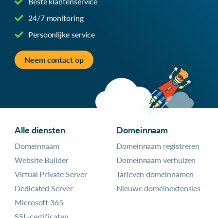
Beste klantenservice
24/7 monitoring
Persoonlijke service
Neem contact op
Alle diensten
Domeinnaam
Domeinnaam
Domeinnaam registreren
Website Builder
Domeinnaam verhuizen
Virtual Private Server
Tarieven domeinnamen
Dedicated Server
Nieuwe domeinextensies
Microsoft 365
SSL-certificaten