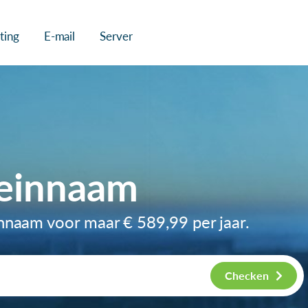
ting
E-mail
Server
einnaam
innaam voor maar
€ 589,99
per jaar.
Checken