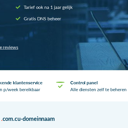
Tarief ook na 1 jaar gelijk
Gratis DNS beheer
le reviews
kende klantenservice
Control panel
n p/week bereikbaar
Alle diensten zelf te beheren
r
.
com.cu-domeinnaam