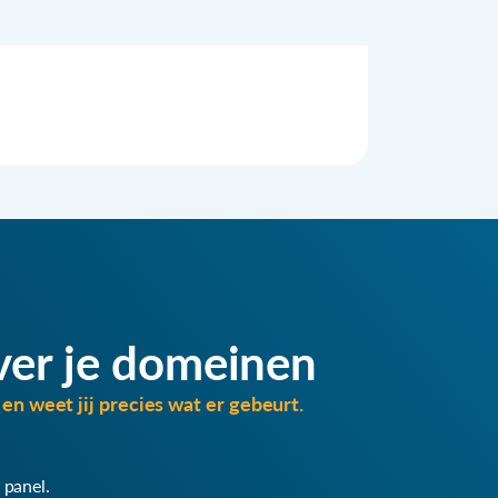
ver je domeinen
en weet jij precies wat er gebeurt.
 panel.