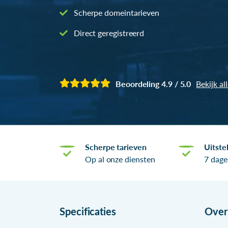
Scherpe domeintarieven
Direct geregistreerd
Beoordeling 4.9 / 5.0
Bekijk al
Scherpe tarieven
Uitste
Op al onze diensten
7 dage
Specificaties
Ove