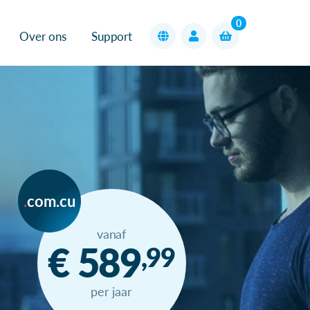
0
Over ons
Support
com.cu
vanaf
€ 589
,99
per jaar