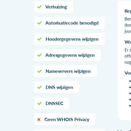
Verhuizing
Re
Ben
Autorisatiecode benodigd
dom
jou
Houdergegevens wijzigen
Wa
Er 
Adresgegevens wijzigen
off
nog
Nameservers wijzigen
Vo
DNS wijzigen
DNSSEC
Geen WHOIS Privacy