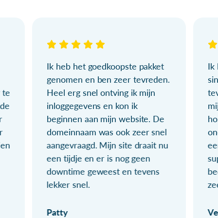
Ik heb het goedkoopste pakket
Ik
genomen en ben zeer tevreden.
si
 te
Heel erg snel ontving ik mijn
te
ude
inloggegevens en kon ik
mi
r
beginnen aan mijn website. De
ho
r
domeinnaam was ook zeer snel
on
ien
aangevraagd. Mijn site draait nu
ee
een tijdje en er is nog geen
su
downtime geweest en tevens
be
lekker snel.
ze
Patty
Ve