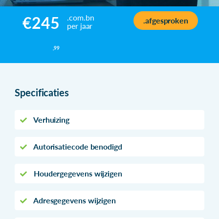
.com.bn
€245
.afgesproken
per jaar
,99
Specificaties
Verhuizing
Autorisatiecode benodigd
Houdergegevens wijzigen
Adresgegevens wijzigen