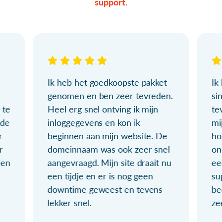
support.
Ik heb het goedkoopste pakket
Ik
genomen en ben zeer tevreden.
si
 te
Heel erg snel ontving ik mijn
te
ude
inloggegevens en kon ik
mi
r
beginnen aan mijn website. De
ho
r
domeinnaam was ook zeer snel
on
ien
aangevraagd. Mijn site draait nu
ee
een tijdje en er is nog geen
su
downtime geweest en tevens
be
lekker snel.
ze