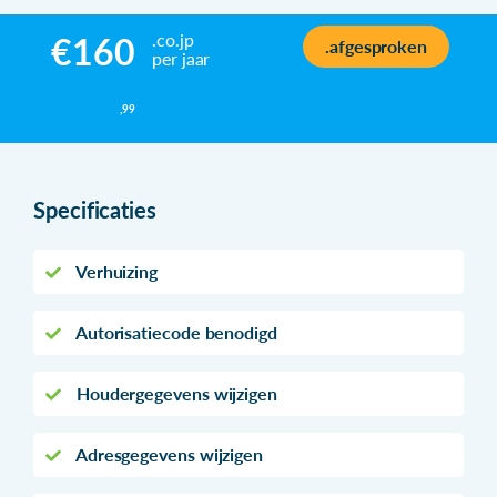
.co.jp
€160
.afgesproken
per jaar
,99
Specificaties
Verhuizing
Autorisatiecode benodigd
Houdergegevens wijzigen
Adresgegevens wijzigen