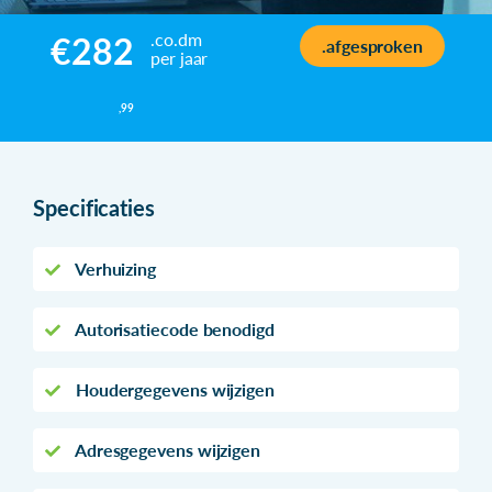
.co.dm
€282
.afgesproken
per jaar
,99
Specificaties
Verhuizing
Autorisatiecode benodigd
Houdergegevens wijzigen
Adresgegevens wijzigen