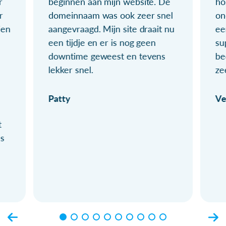
r
beginnen aan mijn website. De
ho
r
domeinnaam was ook zeer snel
on
ien
aangevraagd. Mijn site draait nu
ee
een tijdje en er is nog geen
su
downtime geweest en tevens
be
lekker snel.
ze
Patty
Ve
t
ls