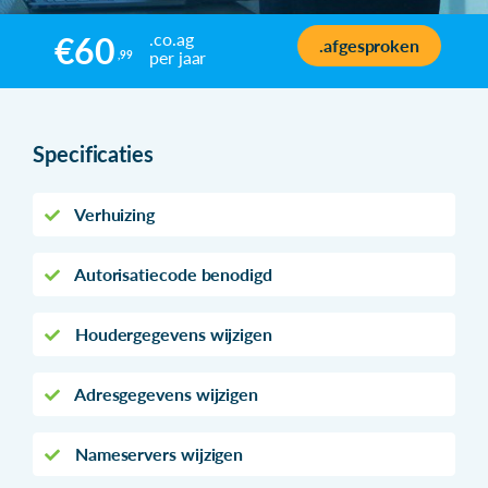
.co.ag
€60
.afgesproken
per jaar
,99
Specificaties
Verhuizing
Autorisatiecode benodigd
Houdergegevens wijzigen
Adresgegevens wijzigen
Nameservers wijzigen