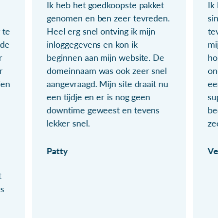
Ik heb het goedkoopste pakket
Ik
genomen en ben zeer tevreden.
si
 te
Heel erg snel ontving ik mijn
te
ude
inloggegevens en kon ik
mi
r
beginnen aan mijn website. De
ho
r
domeinnaam was ook zeer snel
on
ien
aangevraagd. Mijn site draait nu
ee
een tijdje en er is nog geen
su
downtime geweest en tevens
be
lekker snel.
ze
Patty
Ve
t
ls