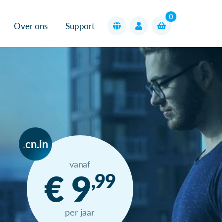
0
Over ons
Support
cn.in
vanaf
€ 9
,99
per jaar