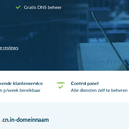
Gratis DNS beheer
le reviews
kende klantenservice
Control panel
n p/week bereikbaar
Alle diensten zelf te beheren
r
.
cn.in-domeinnaam