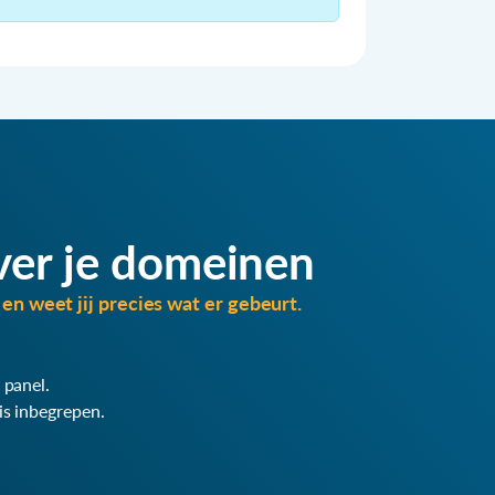
ver je domeinen
en weet jij precies wat er gebeurt.
 panel.
is inbegrepen.