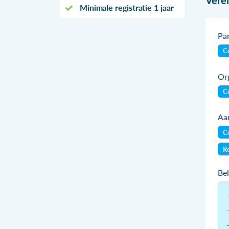
Minimale registratie 1 jaar
Par
Co
Org
Co
Aan
Co
Re
Be