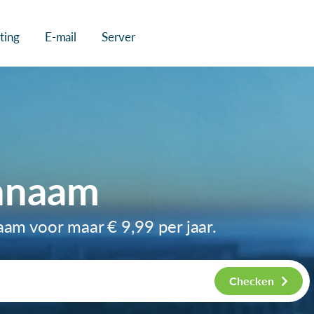
ting
E-mail
Server
nnaam
naam voor maar
€ 9,99
per jaar.
Checken