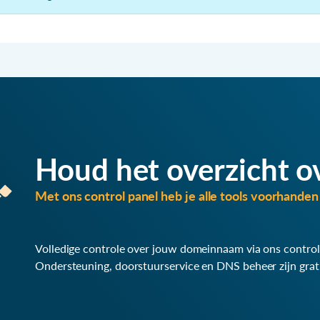
Houd het overzicht o
Met ons control panel heb je alle tools voorhanden 
Volledige controle over jouw domeinnaam via ons control
Ondersteuning, doorstuurservice en DNS beheer zijn grat