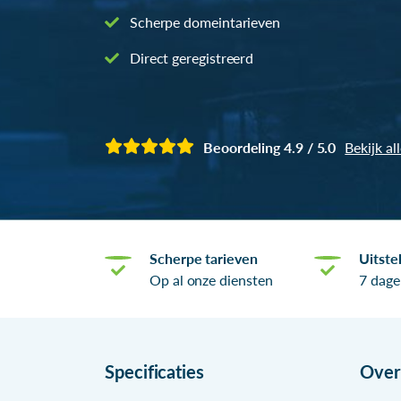
Scherpe domeintarieven
Direct geregistreerd
Beoordeling 4.9 / 5.0
Bekijk al
Scherpe tarieven
Uitste
Op al onze diensten
7 dage
Specificaties
Ove