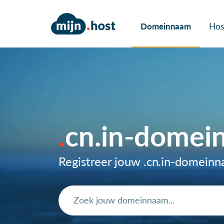
Domeinnaam
Hos
cn.in-domei
Registreer jouw .cn.in-domein