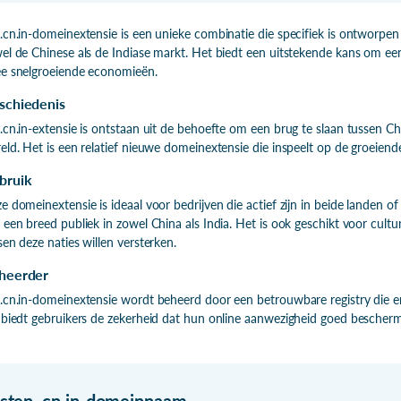
.cn.in-domeinextensie is een unieke combinatie die specifiek is ontworpen 
el de Chinese als de Indiase markt. Het biedt een uitstekende kans om een
e snelgroeiende economieën.
schiedenis
.cn.in-extensie is ontstaan uit de behoefte om een brug te slaan tussen Ch
eld. Het is een relatief nieuwe domeinextensie die inspeelt op de groeie
bruik
e domeinextensie is ideaal voor bedrijven die actief zijn in beide landen 
 een breed publiek in zowel China als India. Het is ook geschikt voor cultu
sen deze naties willen versterken.
heerder
.cn.in-domeinextensie wordt beheerd door een betrouwbare registry die erv
 biedt gebruikers de zekerheid dat hun online aanwezigheid goed bescherm
isten
.
cn.in-domeinnaam