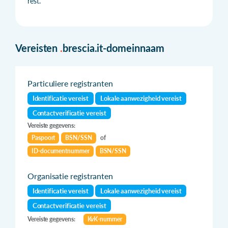
rest.
Vereisten
.
brescia.it-domeinnaam
Particuliere registranten
Identificatie vereist
Lokale aanwezigheid vereist
Contactverificatie vereist
Vereiste gegevens:
Paspoort
BSN/SSN
of
ID-documentnummer
BSN/SSN
Organisatie registranten
Identificatie vereist
Lokale aanwezigheid vereist
Contactverificatie vereist
Vereiste gegevens:
KvK-nummer