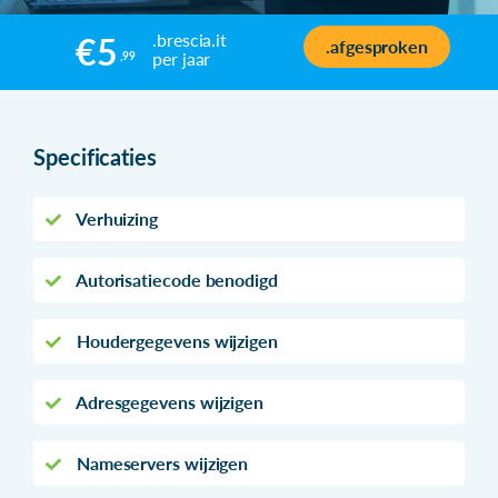
.brescia.it
€5
.afgesproken
per jaar
,99
Specificaties
Verhuizing
Autorisatiecode benodigd
Houdergegevens wijzigen
Adresgegevens wijzigen
Nameservers wijzigen