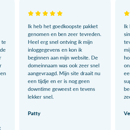
Ik heb het goedkoopste pakket
Ik
genomen en ben zeer tevreden.
si
 te
Heel erg snel ontving ik mijn
te
ude
inloggegevens en kon ik
mi
r
beginnen aan mijn website. De
ho
r
domeinnaam was ook zeer snel
on
ien
aangevraagd. Mijn site draait nu
ee
een tijdje en er is nog geen
su
downtime geweest en tevens
be
lekker snel.
ze
Patty
Ve
t