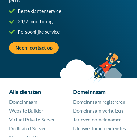
jou is!
Beste klantenservice
24/7 monitoring
Persoonlijke service
Neem contact op
Alle diensten
Domeinnaam
Domeinnaam
Domeinnaam registreren
Website Builder
Domeinnaam verhuizen
Virtual Private Server
Tarieven domeinnamen
Dedicated Server
Nieuwe domeinextensies