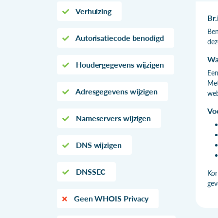
Verhuizing
Br
Ben
Autorisatiecode benodigd
dez
Wa
Houdergegevens wijzigen
Een
Met
Adresgegevens wijzigen
web
Vo
Nameservers wijzigen
DNS wijzigen
DNSSEC
Kor
gev
Geen WHOIS Privacy