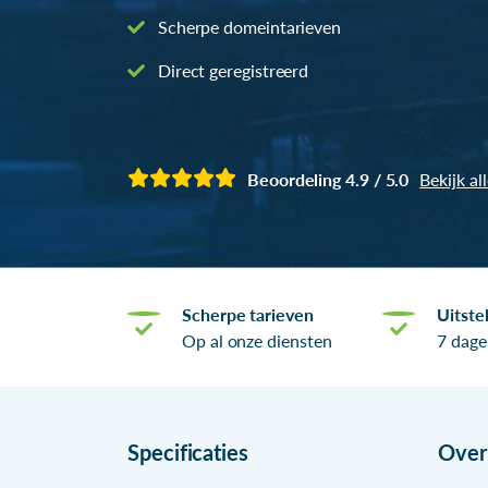
Scherpe domeintarieven
Direct geregistreerd
Beoordeling 4.9 / 5.0
Bekijk al
Scherpe tarieven
Uitste
Op al onze diensten
7 dage
Specificaties
Ove