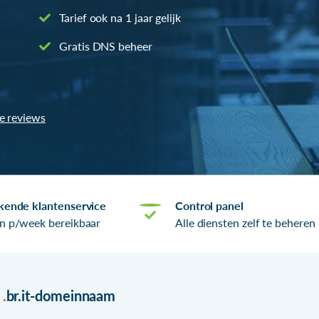
Tarief ook na 1 jaar gelijk
Gratis DNS beheer
le reviews
kende klantenservice
Control panel
n p/week bereikbaar
Alle diensten zelf te beheren
r
.
br.it-domeinnaam