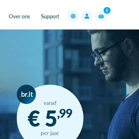
0
Over ons
Support
br.it
vanaf
€ 5
,99
per jaar