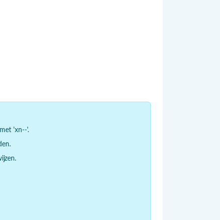
et 'xn--'.
den.
jzen.