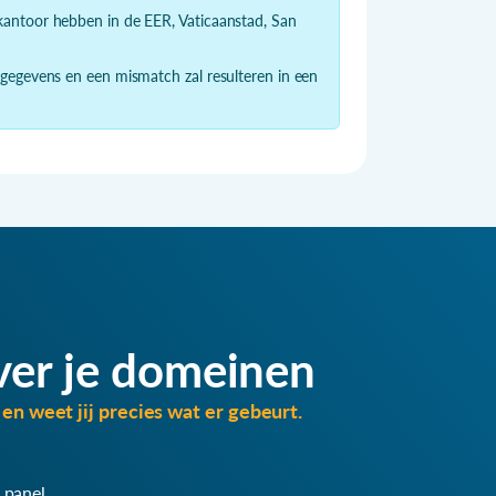
dkantoor hebben in de EER, Vaticaanstad, San
 gegevens en een mismatch zal resulteren in een
ver je domeinen
en weet jij precies wat er gebeurt.
 panel.