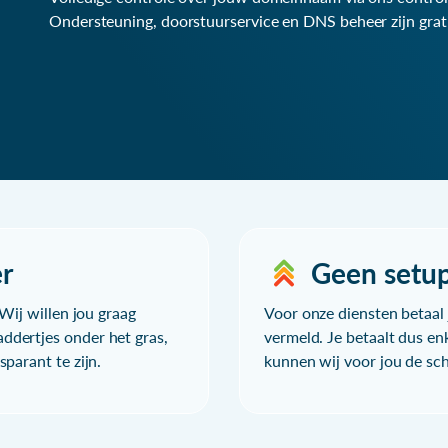
Ondersteuning, doorstuurservice en DNS beheer zijn grat
r
Geen setu
Wij willen jou graag
Voor onze diensten betaal j
ddertjes onder het gras,
vermeld. Je betaalt dus en
parant te zijn.
kunnen wij voor jou de sc