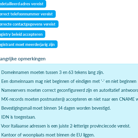
detailleerd adres vereist
rrect telefoonnummer vereist
rrecte contactgegevens vereist
gistry beleid accepteren
gistrant moet meerderjarig zijn
langrijke opmerkingen
- Domeinnamen moeten tussen 3 en 63 tekens lang zijn.
- Een domeinnaam mag niet beginnen of eindigen met '-' en niet beginnen m
- Nameservers moeten correct geconfigureerd zijn en autoritatief antwoor
- MX-records moeten postmaster@ accepteren en niet naar een CNAME wi
- Bevestigingsmail moet binnen 14 dagen worden bevestigd.
- IDN is toegestaan.
- Voor Italiaanse adressen is een juiste 2-letterige provinciecode vereist.
- Kantoor of woonplaats moet binnen de EU liggen.