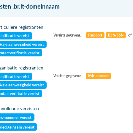
isten
.
br.it-domeinnaam
ticuliere registranten
Vereiste gegevens:
Paspoort
BSN/SSN
of
entificatie vereist
kale aanwezigheid vereist
ntactverificatie vereist
anisatie registranten
Vereiste gegevens:
KvK-nummer
entificatie vereist
kale aanwezigheid vereist
ntactverificatie vereist
vullende vereisten
tw-nummer vereist
lledige naam vereist