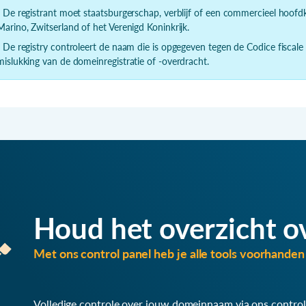
- De registrant moet staatsburgerschap, verblijf of een commercieel hoof
Marino, Zwitserland of het Verenigd Koninkrijk.
- De registry controleert de naam die is opgegeven tegen de Codice fiscale
mislukking van de domeinregistratie of -overdracht.
Houd het overzicht o
Met ons control panel heb je alle tools voorhanden 
Volledige controle over jouw domeinnaam via ons control