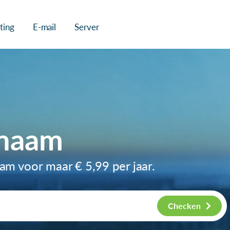
ting
E-mail
Server
nnaam
naam voor maar
€ 5,99
per jaar.
Checken