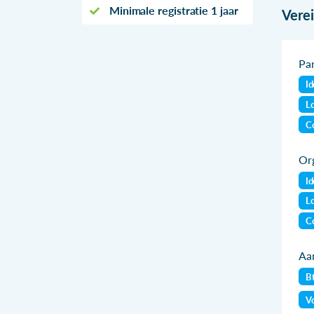
Minimale registratie 1 jaar
Vere
Par
Id
Lo
Co
Org
Id
Lo
Co
Aan
B
Vo