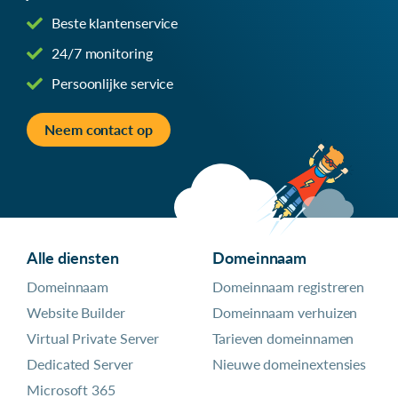
Beste klantenservice
24/7 monitoring
Persoonlijke service
Neem contact op
Alle diensten
Domeinnaam
Domeinnaam
Domeinnaam registreren
Website Builder
Domeinnaam verhuizen
Virtual Private Server
Tarieven domeinnamen
Dedicated Server
Nieuwe domeinextensies
Microsoft 365