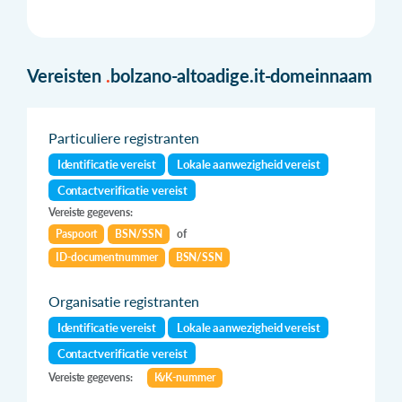
Vereisten
.
bolzano-altoadige.it-domeinnaam
Particuliere registranten
Identificatie vereist
Lokale aanwezigheid vereist
Contactverificatie vereist
Vereiste gegevens:
Paspoort
BSN/SSN
of
ID-documentnummer
BSN/SSN
Organisatie registranten
Identificatie vereist
Lokale aanwezigheid vereist
Contactverificatie vereist
Vereiste gegevens:
KvK-nummer