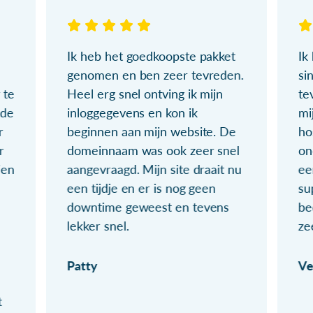
Ik heb het goedkoopste pakket
Ik
genomen en ben zeer tevreden.
si
 te
Heel erg snel ontving ik mijn
te
ude
inloggegevens en kon ik
mi
r
beginnen aan mijn website. De
ho
r
domeinnaam was ook zeer snel
on
ien
aangevraagd. Mijn site draait nu
ee
een tijdje en er is nog geen
su
downtime geweest en tevens
be
lekker snel.
ze
Patty
Ve
t