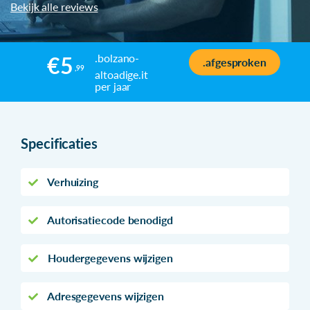
Bekijk alle reviews
.bolzano-
€5
.afgesproken
,99
altoadige.it
per jaar
Specificaties
Verhuizing
Autorisatiecode benodigd
Houdergegevens wijzigen
Adresgegevens wijzigen