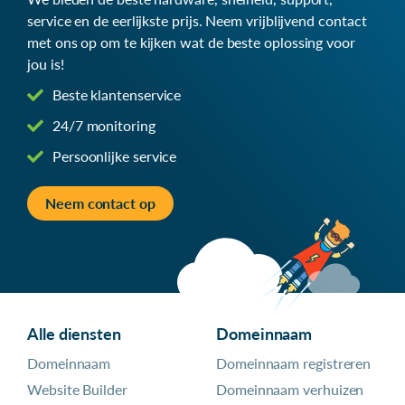
service en de eerlijkste prijs. Neem vrijblijvend contact
met ons op om te kijken wat de beste oplossing voor
jou is!
Beste klantenservice
24/7 monitoring
Persoonlijke service
Neem contact op
Alle diensten
Domeinnaam
Domeinnaam
Domeinnaam registreren
Website Builder
Domeinnaam verhuizen