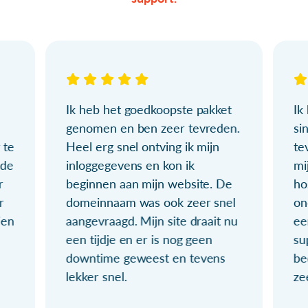
Ik heb het goedkoopste pakket
Ik
genomen en ben zeer tevreden.
si
 te
Heel erg snel ontving ik mijn
te
ude
inloggegevens en kon ik
mi
r
beginnen aan mijn website. De
ho
r
domeinnaam was ook zeer snel
on
ien
aangevraagd. Mijn site draait nu
ee
een tijdje en er is nog geen
su
downtime geweest en tevens
be
lekker snel.
ze