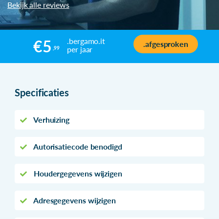
Bekijk alle reviews
.bergamo.it
€5
.afgesproken
per jaar
,99
Specificaties
Verhuizing
Autorisatiecode benodigd
Houdergegevens wijzigen
Adresgegevens wijzigen