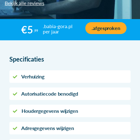
Bekijk alle reviews
.babia-gora.pl
€5
.afgesproken
per jaar
,99
Specificaties
Verhuizing
Autorisatiecode benodigd
Houdergegevens wijzigen
Adresgegevens wijzigen