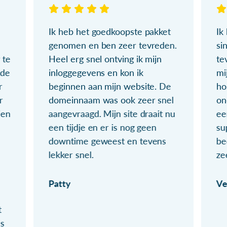
Ik heb het goedkoopste pakket
Ik
genomen en ben zeer tevreden.
si
 te
Heel erg snel ontving ik mijn
te
ude
inloggegevens en kon ik
mi
r
beginnen aan mijn website. De
ho
r
domeinnaam was ook zeer snel
on
ien
aangevraagd. Mijn site draait nu
ee
een tijdje en er is nog geen
su
downtime geweest en tevens
be
lekker snel.
ze
Patty
Ve
t
ls