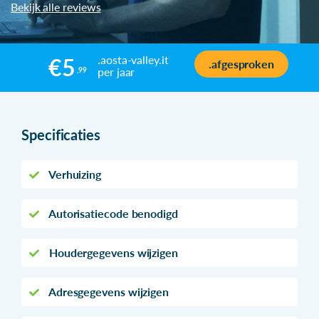
Bekijk alle reviews
.aosta-valley.it
€5
.afgesproken
per jaar
,99
Specificaties
Verhuizing
Autorisatiecode benodigd
Houdergegevens wijzigen
Adresgegevens wijzigen