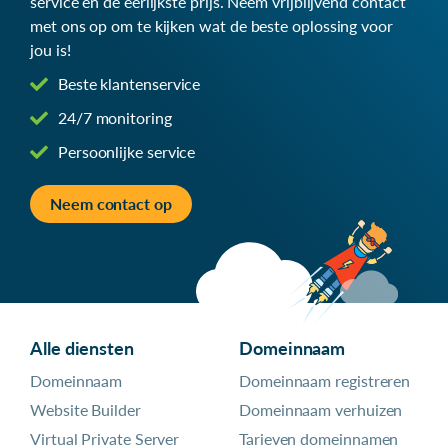
service en de eerlijkste prijs. Neem vrijblijvend contact
met ons op om te kijken wat de beste oplossing voor
jou is!
Beste klantenservice
24/7 monitoring
Persoonlijke service
Neem contact op
Alle diensten
Domeinnaam
Domeinnaam
Domeinnaam registreren
Website Builder
Domeinnaam verhuizen
Virtual Private Server
Tarieven domeinnamen