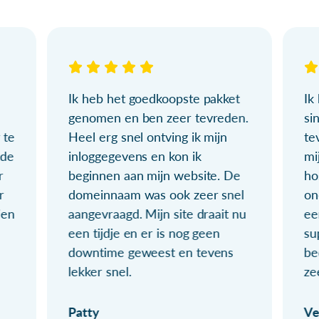
Ik heb het goedkoopste pakket
Ik
genomen en ben zeer tevreden.
si
 te
Heel erg snel ontving ik mijn
te
ude
inloggegevens en kon ik
mi
r
beginnen aan mijn website. De
ho
r
domeinnaam was ook zeer snel
on
ien
aangevraagd. Mijn site draait nu
ee
een tijdje en er is nog geen
su
downtime geweest en tevens
be
lekker snel.
ze
Patty
Ve