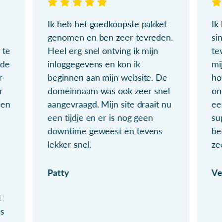
Ik heb het goedkoopste pakket
Ik
genomen en ben zeer tevreden.
si
 te
Heel erg snel ontving ik mijn
te
ude
inloggegevens en kon ik
mi
r
beginnen aan mijn website. De
ho
r
domeinnaam was ook zeer snel
on
ien
aangevraagd. Mijn site draait nu
ee
een tijdje en er is nog geen
su
downtime geweest en tevens
be
lekker snel.
ze
Patty
Ve
t
ls