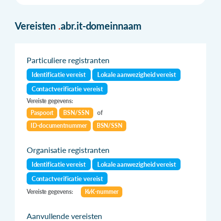
Vereisten
.
abr.it-domeinnaam
Particuliere registranten
Identificatie vereist
Lokale aanwezigheid vereist
Contactverificatie vereist
Vereiste gegevens:
Paspoort
BSN/SSN
of
ID-documentnummer
BSN/SSN
Organisatie registranten
Identificatie vereist
Lokale aanwezigheid vereist
Contactverificatie vereist
Vereiste gegevens:
KvK-nummer
Aanvullende vereisten