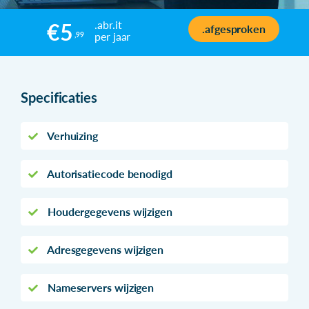
.abr.it
€5
.afgesproken
per jaar
,99
Specificaties
Verhuizing
Autorisatiecode benodigd
Houdergegevens wijzigen
Adresgegevens wijzigen
Nameservers wijzigen