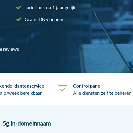
Tarief ook na 1 jaar gelijk
Gratis DNS beheer
le reviews
kende klantenservice
Control panel
n p/week bereikbaar
Alle diensten zelf te beheren
r
.
5g.in-domeinnaam