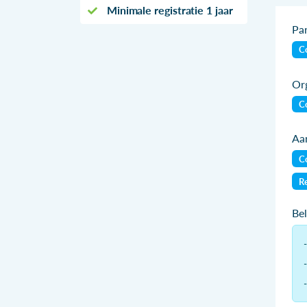
Minimale registratie 1 jaar
Par
Co
Org
Co
Aan
Co
Re
Be