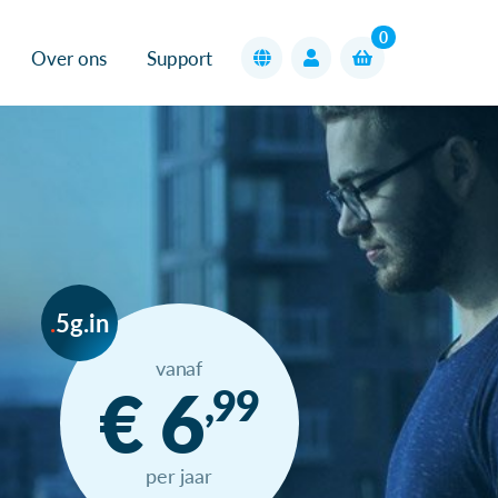
0
Over ons
Support
5g.in
vanaf
€ 6
,99
per jaar