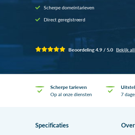
Scherpe domeintarieven
Direct geregistreerd
Beoordeling 4.9 / 5.0
Bekijk al
Scherpe tarieven
Uitste
Op al onze diensten
7 dage
Specificaties
Ove