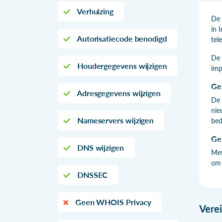
Verhuizing
De 
in 
Autorisatiecode benodigd
tel
De 
Houdergegevens wijzigen
imp
Ge
Adresgegevens wijzigen
De 
nie
Nameservers wijzigen
bed
Ge
DNS wijzigen
Met
om 
DNSSEC
Geen WHOIS Privacy
Vere