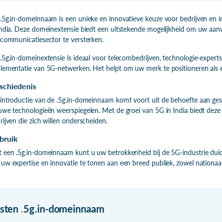
.5g.in-domeinnaam is een unieke en innovatieve keuze voor bedrijven en in
India. Deze domeinextensie biedt een uitstekende mogelijkheid om uw aan
ecommunicatiesector te versterken.
.5g.in-domeinextensie is ideaal voor telecombedrijven, technologie-experts
lementatie van 5G-netwerken. Het helpt om uw merk te positioneren als e
schiedenis
introductie van de .5g.in-domeinnaam komt voort uit de behoefte aan ge
uwe technologieën weerspiegelen. Met de groei van 5G in India biedt deze
rijven die zich willen onderscheiden.
bruik
 een .5g.in-domeinnaam kunt u uw betrokkenheid bij de 5G-industrie duid
uw expertise en innovatie te tonen aan een breed publiek, zowel nationaal 
isten
.
5g.in-domeinnaam