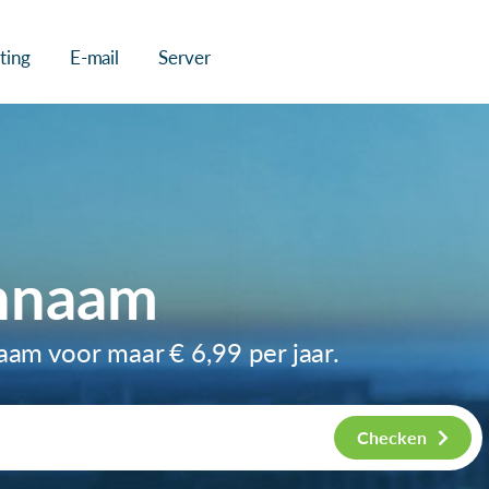
ting
E-mail
Server
innaam
naam voor maar
€ 6,99
per jaar.
Checken