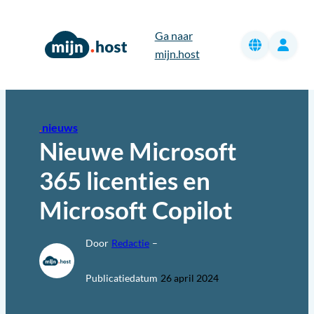
Ga
naar
Ga naar
de
mijn.host
inhoud
nieuws
Nieuwe Microsoft
365 licenties en
Microsoft Copilot
Door
Redactie
–
Publicatiedatum
26 april 2024