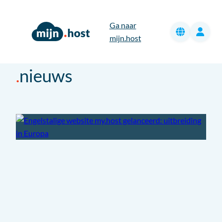
Ga
naar
Ga naar
de
mijn.host
inhoud
nieuws