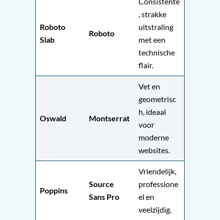
Consistente
, strakke
Roboto
uitstraling
Roboto
Slab
met een
technische
flair.
Vet en
geometrisc
h, ideaal
Oswald
Montserrat
voor
moderne
websites.
Vriendelijk,
Source
professione
Poppins
Sans Pro
el en
veelzijdig.