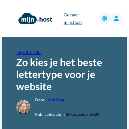
Ga
naar
Ga naar
de
mijn.host
inhoud
tips & tricks
Zo kies je het beste
lettertype voor je
website
Door
Joost Boer
–
Publicatiedatum
20 december 2024