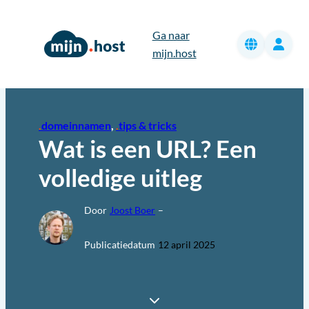
Ga
naar
Ga naar
de
mijn.host
inhoud
domeinnamen
, 
tips & tricks
Wat is een URL? Een
volledige uitleg
Door
Joost Boer
–
Publicatiedatum
12 april 2025