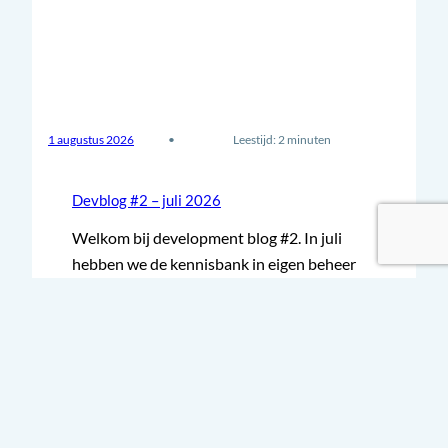
1 augustus 2026
•
Leestijd: 2 minuten
Devblog #2 – juli 2026
Welkom bij development blog #2. In juli
hebben we de kennisbank in eigen beheer
genomen, het ideeën-bord uitgebreid, en
een…