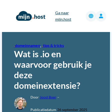
Ga
naar
Ga naar
de
mijn.host
inhoud
domeinnamen
, 
tips & tricks
Wat is .io en
waarvoor gebruik je
deze
domeinextensie?
Door
Joost Boer
–
Publicatiedatum
26 september 2025