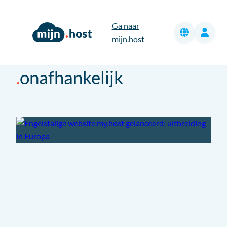
Ga
naar
Ga naar
de
mijn.host
inhoud
onafhankelijk