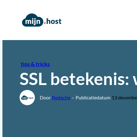
Ga
naar
de
inhoud
tips & tricks
SSL betekenis: 
Door
Redactie
–
Publicatiedatum
13 decembe