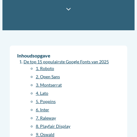
Inhoudsopgave
De top 15 populairste Google Fonts van 2025
1. Roboto
2. Open Sans
3. Montserrat
4. Lato
5. Poppins
6. Inter
7. Raleway
8. Playfair Display
9. Oswald