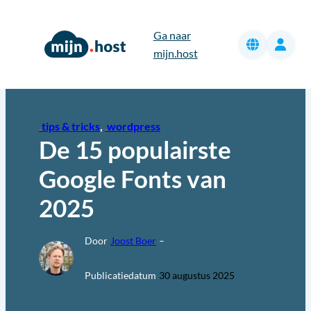
Ga
naar
Ga naar
de
mijn.host
inhoud
tips & tricks
, 
wordpress
De 15 populairste
Google Fonts van
2025
Door
Joost Boer
–
Publicatiedatum
30 augustus 2025