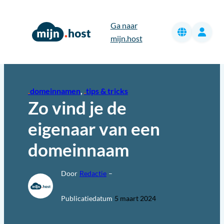
Ga
naar
Ga naar
de
mijn.host
inhoud
domeinnamen
, 
tips & tricks
Zo vind je de
eigenaar van een
domeinnaam
Door
Redactie
–
Publicatiedatum
5 maart 2024