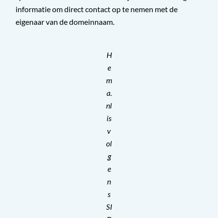
informatie om direct contact op te nemen met de
eigenaar van de domeinnaam.
H
e
m
a.
nl
is
v
ol
g
e
n
s
SI