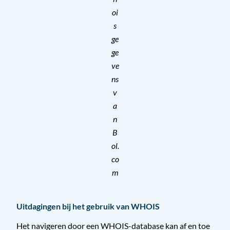
oi
s
ge
ge
ve
ns
v
a
n
B
ol.
co
m
Uitdagingen bij het gebruik van WHOIS
Het navigeren door een WHOIS-database kan af en toe