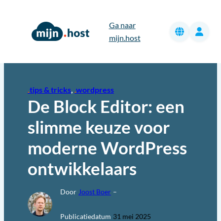
Ga
naar
Ga naar
de
mijn.host
inhoud
tips & tricks
, 
wordpress
De Block Editor: een
slimme keuze voor
moderne WordPress
ontwikkelaars
Door
Joost Boer
–
Publicatiedatum
31 mei 2025