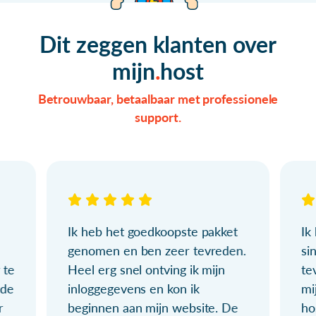
Dit zeggen klanten over
mijn
host
Betrouwbaar, betaalbaar met professionele
support.
Ik heb het goedkoopste pakket
Ik
genomen en ben zeer tevreden.
si
 te
Heel erg snel ontving ik mijn
te
ude
inloggegevens en kon ik
mi
r
beginnen aan mijn website. De
ho