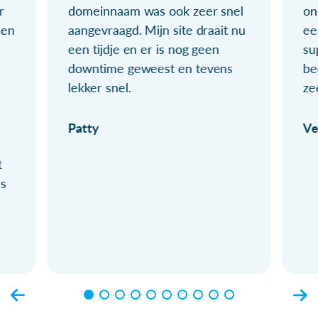
r
domeinnaam was ook zeer snel
on
ien
aangevraagd. Mijn site draait nu
ee
een tijdje en er is nog geen
su
downtime geweest en tevens
be
lekker snel.
ze
Patty
Ve
t
ls