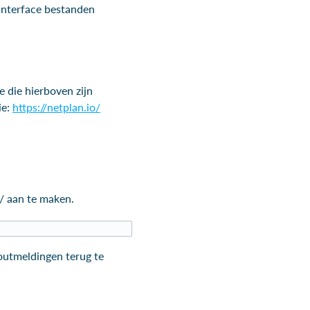
interface bestanden
.
 die hierboven zijn
ie:
https://netplan.io/
/ aan te maken.
foutmeldingen terug te