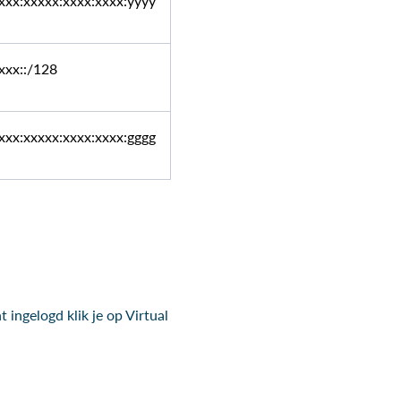
xxx:xxxxx:xxxx:xxxx:yyyy
xxx::/128
xxx:xxxxx:xxxx:xxxx:gggg
 ingelogd klik je op Virtual