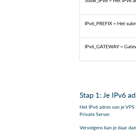
Jouw_IPv6 = Het IPv6 ad
IPv6_PREFIX = Het subne
IPv6_GATEWAY = Gatewa
Stap 1: Je IPv6 a
Het IPv6 adres van je VPS k
Private Server.
Vervolgens kan je daar dan