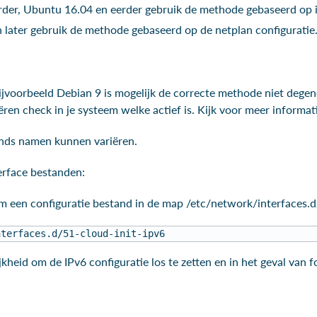
rder, Ubuntu 16.04 en eerder gebruik de methode gebaseerd op 
later gebruik de methode gebaseerd op de netplan configuratie
jvoorbeeld Debian 9 is mogelijk de correcte methode niet degene
ëren check in je systeem welke actief is. Kijk voor meer informat
ands namen kunnen variëren.
erface bestanden:
m een configuratie bestand in de map /etc/network/interfaces.d
nterfaces.d/51-cloud-init-ipv6 
jkheid om de IPv6 configuratie los te zetten en in het geval van 