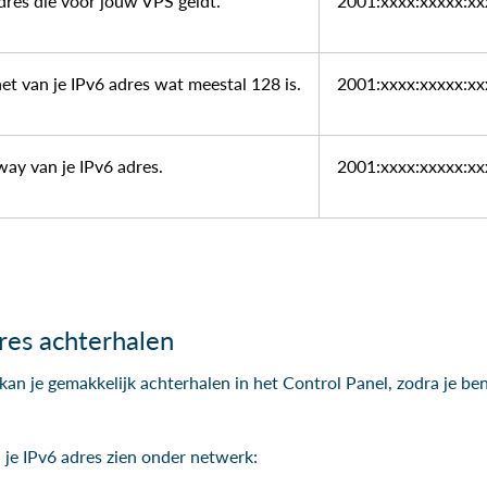
res die voor jouw VPS geldt.
2001:xxxx:xxxxx:xx
t van je IPv6 adres wat meestal 128 is.
2001:xxxx:xxxxx:xx
y van je IPv6 adres.
2001:xxxx:xxxxx:xx
dres achterhalen
an je gemakkelijk achterhalen in het Control Panel, zodra je bent
 je IPv6 adres zien onder netwerk: