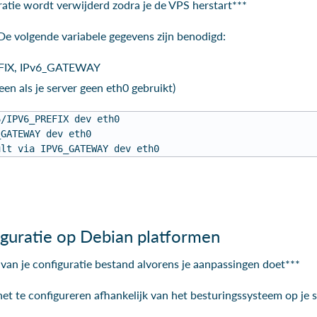
ratie wordt verwijderd zodra je de VPS herstart***
De volgende variabele gegevens zijn benodigd:
EFIX, IPv6_GATEWAY
een als je server geen eth0 gebruikt)
6/IPV6_PREFIX dev eth0
_GATEWAY dev eth0
ult via IPV6_GATEWAY dev eth0
guratie op Debian platformen
van je configuratie bestand alvorens je aanpassingen doet***
et te configureren afhankelijk van het besturingssysteem op je s