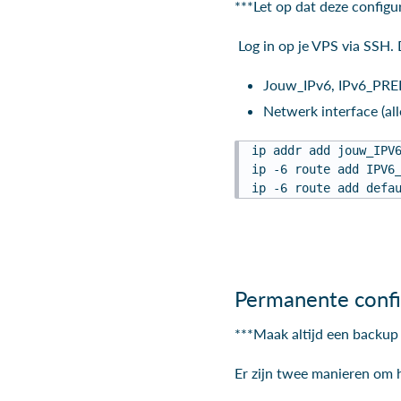
***Let op dat deze configu
Log in op je VPS via SSH. 
Jouw_IPv6, IPv6_PR
Netwerk interface (all
ip addr add jouw_IPV
ip -6 route add IPV6
ip -6 route add defa
Permanente confi
***Maak altijd een backup 
Er zijn twee manieren om h