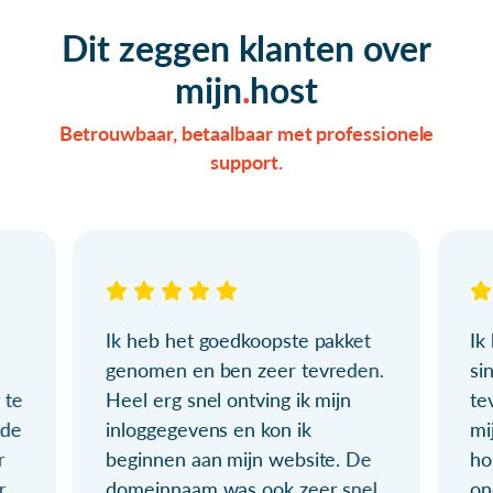
Dit zeggen klanten over
mijn
host
Betrouwbaar, betaalbaar met professionele
support.
Ik heb het goedkoopste pakket
Ik
genomen en ben zeer tevreden.
si
 te
Heel erg snel ontving ik mijn
te
ude
inloggegevens en kon ik
mi
r
beginnen aan mijn website. De
ho
r
domeinnaam was ook zeer snel
on