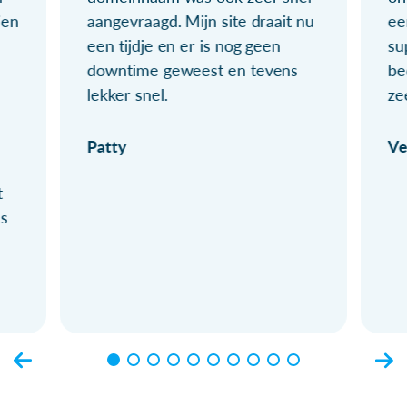
ien
aangevraagd. Mijn site draait nu
ee
een tijdje en er is nog geen
su
downtime geweest en tevens
be
lekker snel.
ze
Patty
Ve
t
ls