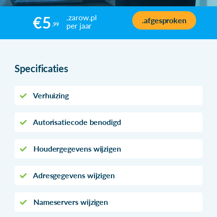
.zarow.pl
€5
.afgesproken
per jaar
,99
Specificaties
Verhuizing
Autorisatiecode benodigd
Houdergegevens wijzigen
Adresgegevens wijzigen
Nameservers wijzigen