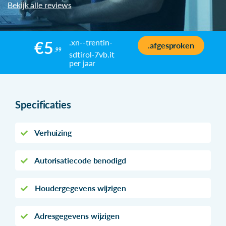
Bekijk alle reviews
.xn--trentin-
€5
.afgesproken
,99
sdtirol-7vb.it
per jaar
Specificaties
Verhuizing
Autorisatiecode benodigd
Houdergegevens wijzigen
Adresgegevens wijzigen