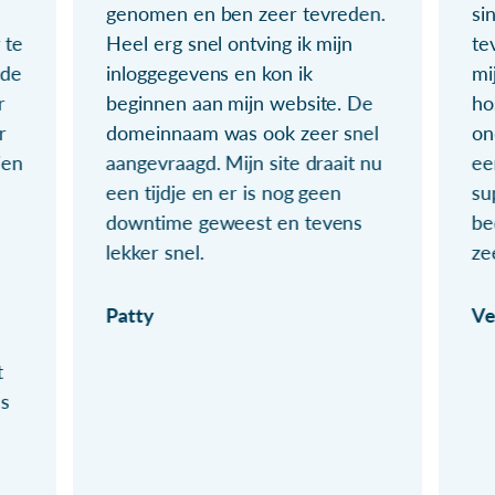
genomen en ben zeer tevreden.
si
 te
Heel erg snel ontving ik mijn
te
ude
inloggegevens en kon ik
mi
r
beginnen aan mijn website. De
ho
r
domeinnaam was ook zeer snel
on
ien
aangevraagd. Mijn site draait nu
ee
een tijdje en er is nog geen
su
downtime geweest en tevens
be
lekker snel.
ze
Patty
Ve
t
ls