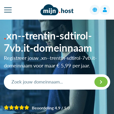
xn--trentin-sdtirol-
7vb.it-domeinnaam
Registreer jouw .xn--trentin-sdtirol-7vb.it-
domeinnaam voor maar
€ 5,99
per jaar.
Beoordeling 4.9 / 5.0