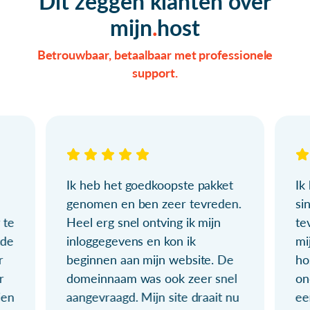
Dit zeggen klanten over
mijn
host
Betrouwbaar, betaalbaar met professionele
support.
Ik heb het goedkoopste pakket
Ik
genomen en ben zeer tevreden.
si
 te
Heel erg snel ontving ik mijn
te
ude
inloggegevens en kon ik
mi
r
beginnen aan mijn website. De
ho
r
domeinnaam was ook zeer snel
on
ien
aangevraagd. Mijn site draait nu
ee