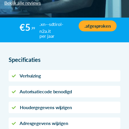
Bekijk alle reviews
.xn--sdtirol-
€5
.afgesproken
,99
n2a.it
per jaar
Specificaties
Verhuizing
Autorisatiecode benodigd
Houdergegevens wijzigen
Adresgegevens wijzigen