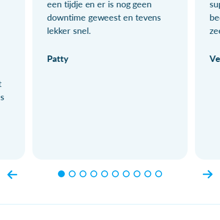
een tijdje en er is nog geen
su
downtime geweest en tevens
be
lekker snel.
ze
Patty
Ve
t
ls