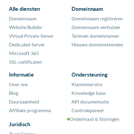
Alle diensten
Domeinnaam
Domeinnaam
Domeinnaam registreren
Website Builder
Domeinnaam verhuizen
Virtual Private Server
Tarieven domeinnamen
Dedicated Server
Nieuwe domeinextensies
Microsoft 365
SSL-certificaten
Informatie
Ondersteuning
Over ons
Klantenservice
Blog
Knowledge base
Duurzaamheid
API documentatie
Affiliate programma
Controlepaneel
Onderhoud & Storingen
Juridisch
Trust Center