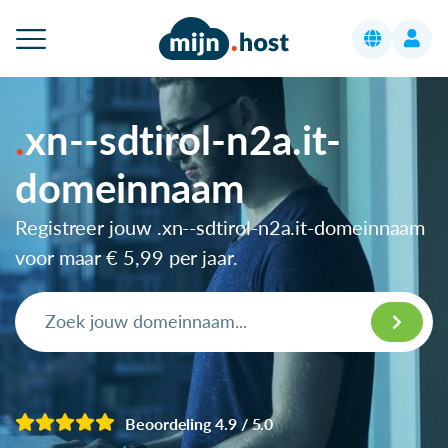
xn--sdtirol-n2a.it-
domeinnaam
Registreer jouw .xn--sdtirol-n2a.it-domeinnaam
voor maar
€ 5,99
per jaar.
Beoordeling 4.9 / 5.0