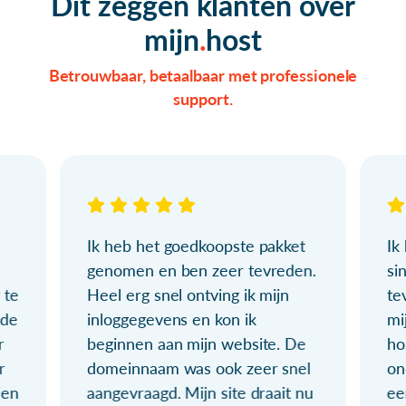
Dit zeggen klanten over
mijn
host
Betrouwbaar, betaalbaar met professionele
support.
Ik heb het goedkoopste pakket
Ik
genomen en ben zeer tevreden.
si
 te
Heel erg snel ontving ik mijn
te
ude
inloggegevens en kon ik
mi
r
beginnen aan mijn website. De
ho
r
domeinnaam was ook zeer snel
on
ien
aangevraagd. Mijn site draait nu
ee