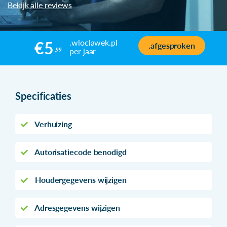
Bekijk alle reviews
.wloclawek.pl
€5
.afgesproken
per jaar
,99
Specificaties
Verhuizing
Autorisatiecode benodigd
Houdergegevens wijzigen
Adresgegevens wijzigen