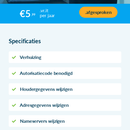
.vr.it
€5
.afgesproken
per jaar
,99
Specificaties
Verhuizing
Autorisatiecode benodigd
Houdergegevens wijzigen
Adresgegevens wijzigen
Nameservers wijzigen