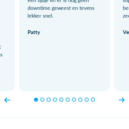
een tijdje en er is nog geen
su
downtime geweest en tevens
be
lekker snel.
ze
Patty
Ve
t
ls