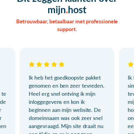
mijn
host
Betrouwbaar, betaalbaar met professionele
support.
Ik heb het goedkoopste pakket
Ik
genomen en ben zeer tevreden.
si
 te
Heel erg snel ontving ik mijn
te
ude
inloggegevens en kon ik
mi
r
beginnen aan mijn website. De
ho
r
domeinnaam was ook zeer snel
on
ien
aangevraagd. Mijn site draait nu
ee