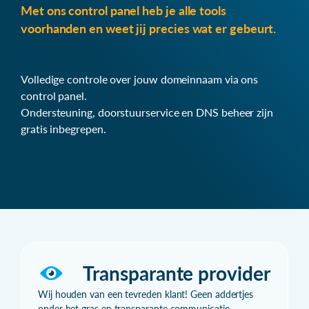
Met ons control panel heb je alle tools
voorhanden en weet jij precies wat er gebeurt.
Volledige controle over jouw domeinnaam via ons
control panel.
Ondersteuning, doorstuurservice en DNS beheer zijn
gratis inbegrepen.
Transparante provider
Wij houden van een tevreden klant! Geen addertjes
onder het gras en transparante communicatie.