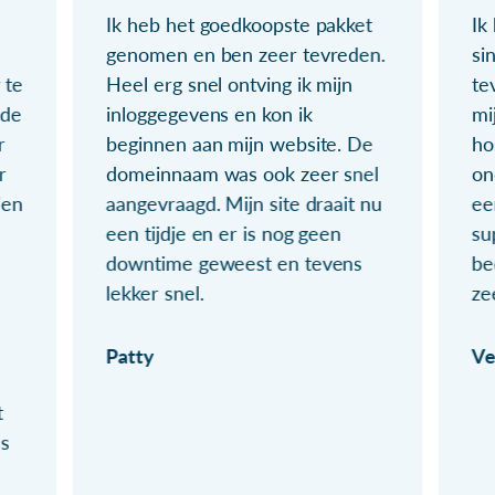
Ik heb het goedkoopste pakket
Ik
genomen en ben zeer tevreden.
si
 te
Heel erg snel ontving ik mijn
te
ude
inloggegevens en kon ik
mi
r
beginnen aan mijn website. De
ho
r
domeinnaam was ook zeer snel
on
ien
aangevraagd. Mijn site draait nu
ee
een tijdje en er is nog geen
su
downtime geweest en tevens
be
lekker snel.
ze
Patty
Ve
t
ls