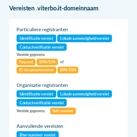
Vereisten
.
viterbo.it-domeinnaam
Particuliere registranten
Identificatie vereist
Lokale aanwezigheid vereist
Contactverificatie vereist
Vereiste gegevens:
Paspoort
BSN/SSN
of
ID-documentnummer
BSN/SSN
Organisatie registranten
Identificatie vereist
Lokale aanwezigheid vereist
Contactverificatie vereist
Vereiste gegevens:
KvK-nummer
Aanvullende vereisten
Btw-nummer vereist