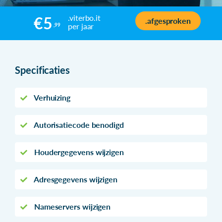
.viterbo.it
€5
.afgesproken
per jaar
,99
Specificaties
Verhuizing
Autorisatiecode benodigd
Houdergegevens wijzigen
Adresgegevens wijzigen
Nameservers wijzigen