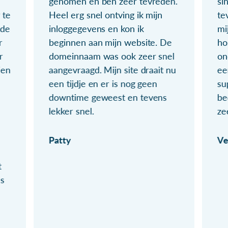
genomen en ben zeer tevreden.
si
 te
Heel erg snel ontving ik mijn
te
ude
inloggegevens en kon ik
mi
r
beginnen aan mijn website. De
ho
r
domeinnaam was ook zeer snel
on
ien
aangevraagd. Mijn site draait nu
ee
een tijdje en er is nog geen
su
downtime geweest en tevens
be
lekker snel.
ze
Patty
Ve
t
ls