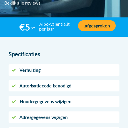
Bekijk alle reviews
.vibo-valentia.it
€5
.afgesproken
per jaar
,99
Specificaties
Verhuizing
Autorisatiecode benodigd
Houdergegevens wijzigen
Adresgegevens wijzigen