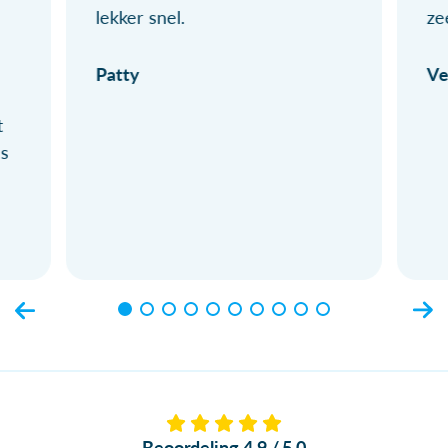
lekker snel.
ze
Patty
Ve
t
ls
Beoordeling 4.9 / 5.0