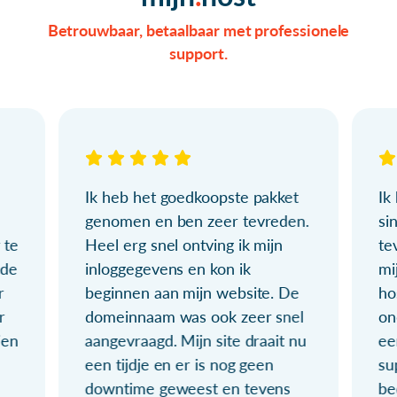
Betrouwbaar, betaalbaar met professionele
support.
Ik heb het goedkoopste pakket
Ik
genomen en ben zeer tevreden.
si
 te
Heel erg snel ontving ik mijn
te
ude
inloggegevens en kon ik
mi
r
beginnen aan mijn website. De
ho
r
domeinnaam was ook zeer snel
on
ien
aangevraagd. Mijn site draait nu
ee
een tijdje en er is nog geen
su
downtime geweest en tevens
be