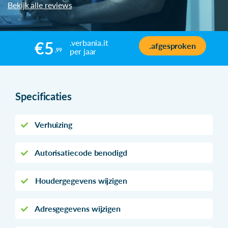
Bekijk alle reviews
.verbania.it
€5
.afgesproken
per jaar
,99
Specificaties
Verhuizing
Autorisatiecode benodigd
Houdergegevens wijzigen
Adresgegevens wijzigen