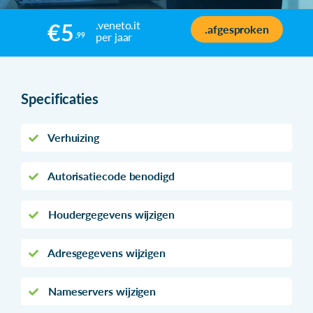
.veneto.it
€5
.afgesproken
per jaar
,99
Specificaties
Verhuizing
Autorisatiecode benodigd
Houdergegevens wijzigen
Adresgegevens wijzigen
Nameservers wijzigen