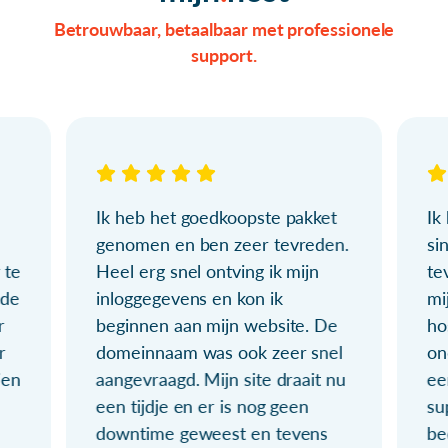
Betrouwbaar, betaalbaar met professionele
support.
Ik heb het goedkoopste pakket
Ik
genomen en ben zeer tevreden.
si
 te
Heel erg snel ontving ik mijn
te
ude
inloggegevens en kon ik
mi
r
beginnen aan mijn website. De
ho
r
domeinnaam was ook zeer snel
on
ien
aangevraagd. Mijn site draait nu
ee
een tijdje en er is nog geen
su
downtime geweest en tevens
be