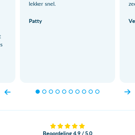
lekker snel.
ze
Patty
Ve
t
ls
Beoordeling 4.9 / 5.0