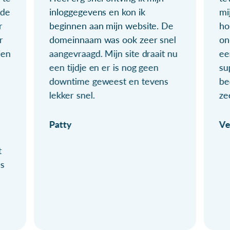
ude
inloggegevens en kon ik
mi
r
beginnen aan mijn website. De
ho
r
domeinnaam was ook zeer snel
on
ien
aangevraagd. Mijn site draait nu
ee
een tijdje en er is nog geen
su
downtime geweest en tevens
be
lekker snel.
ze
Patty
Ve
t
ls