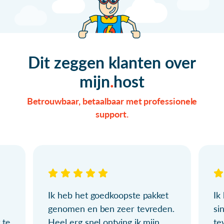
Dit zeggen klanten over
mijn
host
Betrouwbaar, betaalbaar met professionele
support.
Ik heb het goedkoopste pakket
Ik
genomen en ben zeer tevreden.
si
 te
Heel erg snel ontving ik mijn
te