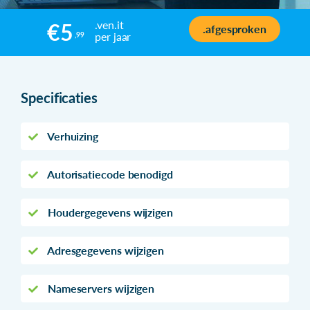
.ven.it
€5
.afgesproken
per jaar
,99
Specificaties
Verhuizing
Autorisatiecode benodigd
Houdergegevens wijzigen
Adresgegevens wijzigen
Nameservers wijzigen