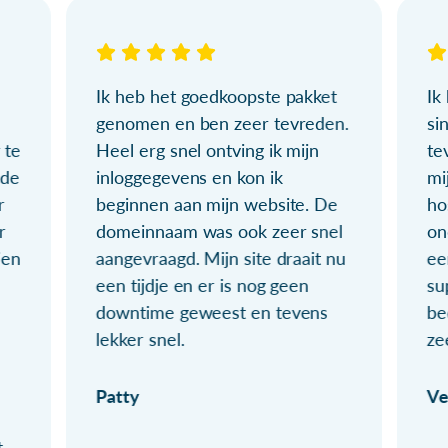
Ik heb het goedkoopste pakket
Ik
genomen en ben zeer tevreden.
si
 te
Heel erg snel ontving ik mijn
te
ude
inloggegevens en kon ik
mi
r
beginnen aan mijn website. De
ho
r
domeinnaam was ook zeer snel
on
ien
aangevraagd. Mijn site draait nu
ee
een tijdje en er is nog geen
su
downtime geweest en tevens
be
lekker snel.
ze
Patty
Ve
t