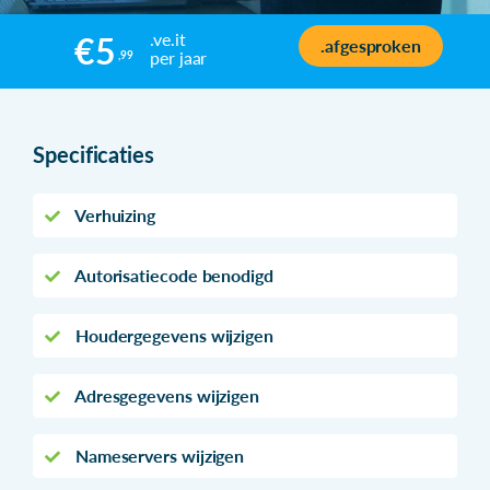
.ve.it
€5
.afgesproken
per jaar
,99
Specificaties
Verhuizing
Autorisatiecode benodigd
Houdergegevens wijzigen
Adresgegevens wijzigen
Nameservers wijzigen