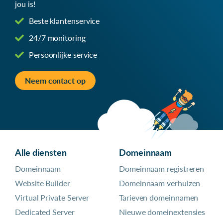
jou is!
Beste klantenservice
24/7 monitoring
Persoonlijke service
Neem contact op
Alle diensten
Domeinnaam
Domeinnaam
Domeinnaam registreren
Website Builder
Domeinnaam verhuizen
Virtual Private Server
Tarieven domeinnamen
Dedicated Server
Nieuwe domeinextensies